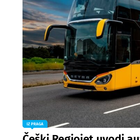
IZ PRAGA
Češki Regiojet uvodi au