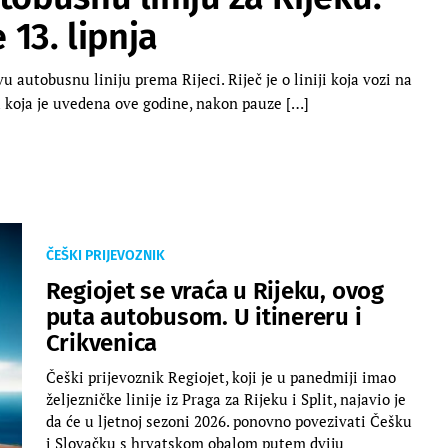
 13. lipnja
u autobusnu liniju prema Rijeci. Riječ je o liniji koja vozi na
, a koja je uvedena ove godine, nakon pauze […]
ČEŠKI PRIJEVOZNIK
Regiojet se vraća u Rijeku, ovog
puta autobusom. U itinereru i
Crikvenica
Češki prijevoznik Regiojet, koji je u panedmiji imao
željezničke linije iz Praga za Rijeku i Split, najavio je
da će u ljetnoj sezoni 2026. ponovno povezivati Češku
i Slovačku s hrvatskom obalom putem dviju