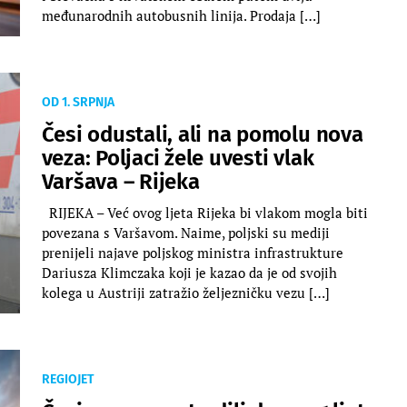
međunarodnih autobusnih linija. Prodaja […]
OD 1. SRPNJA
Česi odustali, ali na pomolu nova
veza: Poljaci žele uvesti vlak
Varšava – Rijeka
RIJEKA – Već ovog ljeta Rijeka bi vlakom mogla biti
povezana s Varšavom. Naime, poljski su mediji
prenijeli najave poljskog ministra infrastrukture
Dariusza Klimczaka koji je kazao da je od svojih
kolega u Austriji zatražio željezničku vezu […]
REGIOJET