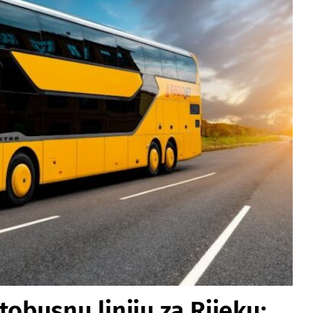
tobusnu liniju za Rijeku: