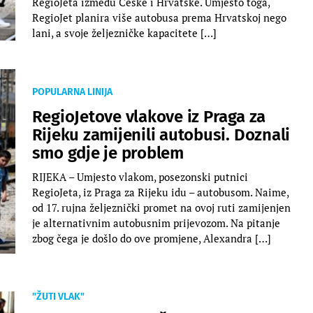
RegioJeta između Češke i Hrvatske. Umjesto toga,
RegioJet planira više autobusa prema Hrvatskoj nego
lani, a svoje željezničke kapacitete […]
POPULARNA LINIJA
RegioJetove vlakove iz Praga za
Rijeku zamijenili autobusi. Doznali
smo gdje je problem
RIJEKA – Umjesto vlakom, posezonski putnici
RegioJeta, iz Praga za Rijeku idu – autobusom. Naime,
od 17. rujna željeznički promet na ovoj ruti zamijenjen
je alternativnim autobusnim prijevozom. Na pitanje
zbog čega je došlo do ove promjene, Alexandra […]
"ŽUTI VLAK"