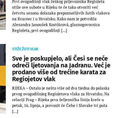
Prvi ovogodišnji vlak češkog prijevoznika RegioJeta
stiže ove subote u Rijeku te će tako otvoriti već
četvrtu sezonu dolazaka prepoznatljivih žutih vlakova
na Kvarner i u Hrvatsku. Kako nam je potvrdila
Alexandra Janoušek Kostòicová, glasnogovornica
RegioJeta, prvi ovogodišnji […]
STIŽE ŽUTI VLAK
Sve je poskupjelo, ali Česi se neće
odreći ljetovanja na Jadranu. Već je
prodano više od trećine karata za
Regiojetov vlak
RIJEKA – Ostalo je nešto više od dva tjedna do polaska
prvog ovogodišnjeg Regiojetova vlaka za Hrvatsku. Na
relaciji Prag – Rijeka prva željeznička linija kreće u
petak, 16. lipnja, a prevozit će Čehe i Slovake tri puta
[…]