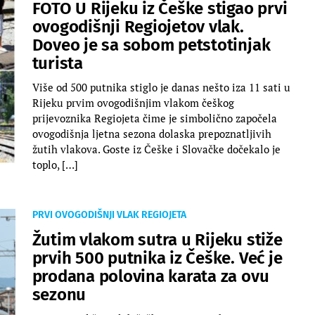
FOTO U Rijeku iz Češke stigao prvi
ovogodišnji Regiojetov vlak.
Doveo je sa sobom petstotinjak
turista
Više od 500 putnika stiglo je danas nešto iza 11 sati u
Rijeku prvim ovogodišnjim vlakom češkog
prijevoznika Regiojeta čime je simbolično započela
ovogodišnja ljetna sezona dolaska prepoznatljivih
žutih vlakova. Goste iz Češke i Slovačke dočekalo je
toplo, […]
PRVI OVOGODIŠNJI VLAK REGIOJETA
Žutim vlakom sutra u Rijeku stiže
prvih 500 putnika iz Češke. Već je
prodana polovina karata za ovu
sezonu