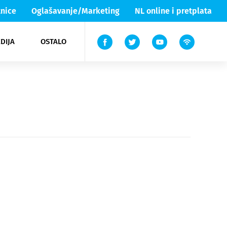
nice
Oglašavanje/Marketing
NL online i pretplata
DIJA
OSTALO
ar
ortovi
 List TV
entari
elgood
Lika & Senj