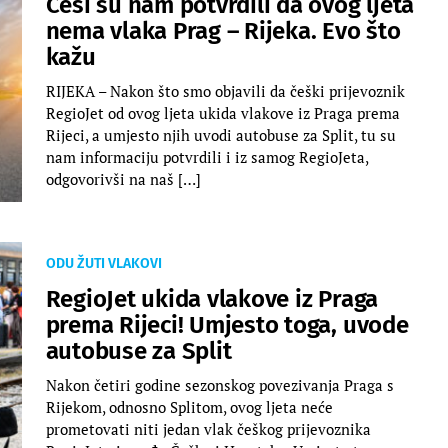
Česi su nam potvrdili da ovog ljeta
nema vlaka Prag – Rijeka. Evo što
kažu
RIJEKA – Nakon što smo objavili da češki prijevoznik
RegioJet od ovog ljeta ukida vlakove iz Praga prema
Rijeci, a umjesto njih uvodi autobuse za Split, tu su
nam informaciju potvrdili i iz samog RegioJeta,
odgovorivši na naš […]
ODU ŽUTI VLAKOVI
RegioJet ukida vlakove iz Praga
prema Rijeci! Umjesto toga, uvode
autobuse za Split
Nakon četiri godine sezonskog povezivanja Praga s
Rijekom, odnosno Splitom, ovog ljeta neće
prometovati niti jedan vlak češkog prijevoznika