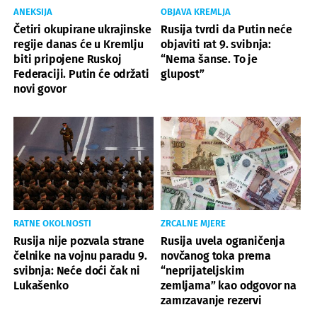
ANEKSIJA
OBJAVA KREMLJA
Četiri okupirane ukrajinske
Rusija tvrdi da Putin neće
regije danas će u Kremlju
objaviti rat 9. svibnja:
biti pripojene Ruskoj
“Nema šanse. To je
Federaciji. Putin će održati
glupost”
novi govor
RATNE OKOLNOSTI
ZRCALNE MJERE
Rusija nije pozvala strane
Rusija uvela ograničenja
čelnike na vojnu paradu 9.
novčanog toka prema
svibnja: Neće doći čak ni
“neprijateljskim
Lukašenko
zemljama” kao odgovor na
zamrzavanje rezervi