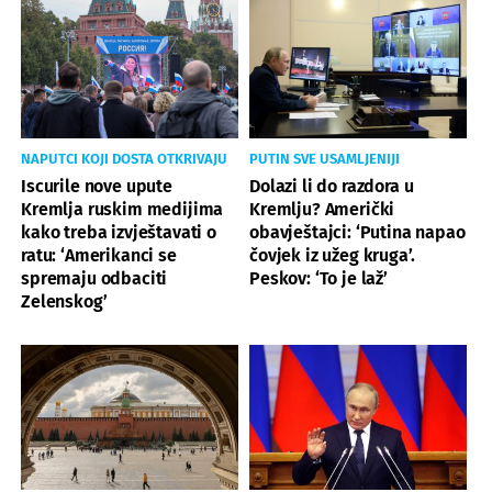
NAPUTCI KOJI DOSTA OTKRIVAJU
PUTIN SVE USAMLJENIJI
Iscurile nove upute
Dolazi li do razdora u
Kremlja ruskim medijima
Kremlju? Američki
kako treba izvještavati o
obavještajci: ‘Putina napao
ratu: ‘Amerikanci se
čovjek iz užeg kruga’.
spremaju odbaciti
Peskov: ‘To je laž’
Zelenskog’