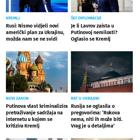
KREMLJ
ŠEF DIPLOMACIJE
Rusi: Nismo vidjeli novi
Je li Lavrov zaista u
američki plan za Ukrajinu,
Putinovoj nemilosti?
možda nam se ne svidi
Oglasio se Kremlj
NOVI ZAKON
RAT U UKRAJINI
Putinova vlast kriminalizira
Rusija se oglasila o
pretraživanje sadržaja na
pregovorima: ‘Rokova
internetu u kojem se
nema, niti ih može biti.
kritizira Kremlj
Vrag je u detaljima’