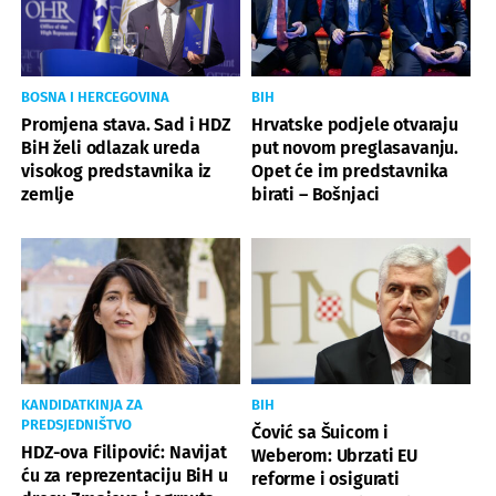
BOSNA I HERCEGOVINA
BIH
Promjena stava. Sad i HDZ
Hrvatske podjele otvaraju
BiH želi odlazak ureda
put novom preglasavanju.
visokog predstavnika iz
Opet će im predstavnika
zemlje
birati – Bošnjaci
KANDIDATKINJA ZA
BIH
PREDSJEDNIŠTVO
Čović sa Šuicom i
HDZ-ova Filipović: Navijat
Weberom: Ubrzati EU
ću za reprezentaciju BiH u
reforme i osigurati