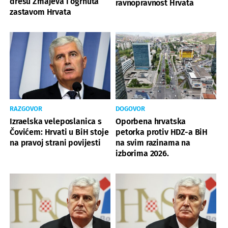
dresu Zmajeva i ogrnuta
ravnopravnost Hrvata
zastavom Hrvata
RAZGOVOR
DOGOVOR
Izraelska veleposlanica s
Oporbena hrvatska
Čovićem: Hrvati u BiH stoje
petorka protiv HDZ-a BiH
na pravoj strani povijesti
na svim razinama na
izborima 2026.