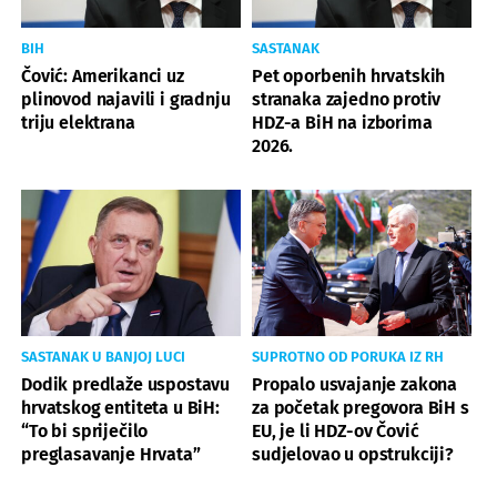
BIH
SASTANAK
Čović: Amerikanci uz
Pet oporbenih hrvatskih
plinovod najavili i gradnju
stranaka zajedno protiv
triju elektrana
HDZ-a BiH na izborima
2026.
SASTANAK U BANJOJ LUCI
SUPROTNO OD PORUKA IZ RH
Dodik predlaže uspostavu
Propalo usvajanje zakona
hrvatskog entiteta u BiH:
za početak pregovora BiH s
“To bi spriječilo
EU, je li HDZ-ov Čović
preglasavanje Hrvata”
sudjelovao u opstrukciji?