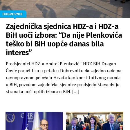
DUBROVNIK
Zajednička sjednica HDZ-a i HDZ-a
BiH uoči izbora: “Da nije Plenkovića
teško bi BiH uopće danas bila
interes”
Predsjednici HDZ-a Andrej Plenković i HDZ BiH Dragan
Čović poručili su u petak u Dubrovniku da zajedno rade na
ravnopravnom položaju Hrvata kao konstitutivnog naroda
u BiH, povodom zajedničke sjednice predsjedništava dviju
stranaka uoči općih izbora u BiH. […]