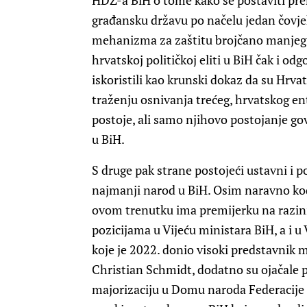
HDZ-a BiH o tome kako se postaviti p
građansku državu po načelu jedan čovjek 
mehanizma za zaštitu brojčano manjeg na
hrvatskoj političkoj eliti u BiH čak i o
iskoristili kao krunski dokaz da su Hrvat
traženju osnivanja trećeg, hrvatskog ent
postoje, ali samo njihovo postojanje go
u BiH.
S druge pak strane postojeći ustavni i po
najmanji narod u BiH. Osim naravno kod
ovom trenutku ima premijerku na razini 
pozicijama u Vijeću ministara BiH, a i 
koje je 2022. donio visoki predstavnik
Christian Schmidt, dodatno su ojačale po
majorizaciju u Domu naroda Federacije B