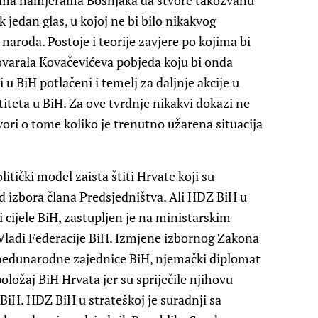
rema namjerama Bošnjaka da stvore takozvanu
jedan glas, u kojoj ne bi bilo nikakvog
roda. Postoje i teorije zavjere po kojima bi
dgovarala Kovačevićeva pobjeda koju bi onda
i u BiH potlačeni i temelj za daljnje akcije u
iteta u BiH. Za ove tvrdnje nikakvi dokazi ne
vori o tome koliko je trenutno užarena situacija
litički model zaista štiti Hrvate koji su
 izbora člana Predsjedništva. Ali HDZ BiH u
cijele BiH, zastupljen je na ministarskim
u Vladi Federacije BiH. Izmjene izbornog Zakona
 međunarodne zajednice BiH, njemački diplomat
ložaj BiH Hrvata jer su spriječile njihovu
iH. HDZ BiH u strateškoj je suradnji sa