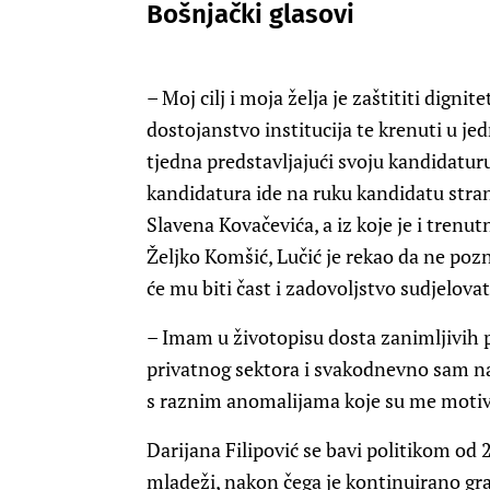
Bošnjački glasovi
– Moj cilj i moja želja je zaštititi dignite
dostojanstvo institucija te krenuti u j
tjedna predstavljajući svoju kandidatur
kandidatura ide na ruku kandidatu stran
Slavena Kovačevića, a iz koje je i trenu
Željko Komšić, Lučić je rekao da ne pozn
će mu biti čast i zadovoljstvo sudjelova
– Imam u životopisu dosta zanimljivih p
privatnog sektora i svakodnevno sam na
s raznim anomalijama koje su me motivi
Darijana Filipović se bavi politikom od 
mladeži, nakon čega je kontinuirano gra