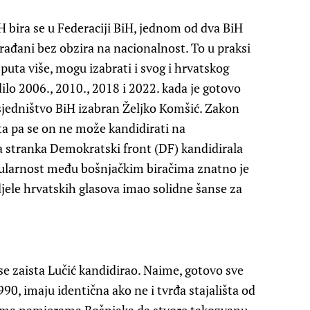
 bira se u Federaciji BiH, jednom od dva BiH
građani bez obzira na nacionalnost. To u praksi
 puta više, mogu izabrati i svog i hrvatskog
ilo 2006., 2010., 2018 i 2022. kada je gotovo
sjedništvo BiH izabran Željko Komšić. Zakon
 pa se on ne može kandidirati na
a stranka Demokratski front (DF) kandidirala
pularnost među bošnjačkim biračima znatno je
djele hrvatskih glasova imao solidne šanse za
se zaista Lučić kandidirao. Naime, gotovo sve
0, imaju identična ako ne i tvrđa stajališta od