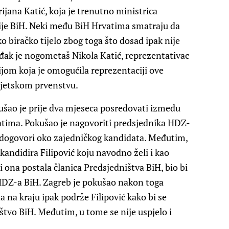
rijana Katić, koja je trenutno ministrica
ije BiH. Neki među BiH Hrvatima smatraju da
 biračko tijelo zbog toga što dosad ipak nije
rođak je nogometaš Nikola Katić, reprezentativac
lijom koja je omogućila reprezentaciji ove
vjetskom prvenstvu.
ušao je prije dva mjeseca posredovati između
atima. Pokušao je nagovoriti predsjednika HDZ-
 dogovori oko zajedničkog kandidata. Međutim,
 kandidira Filipović koju navodno želi i kao
i ona postala članica Predsjedništva BiH, bio bi
 HDZ-a BiH. Zagreb je pokušao nakon toga
a na kraju ipak podrže Filipović kako bi se
štvo BiH. Međutim, u tome se nije uspjelo i