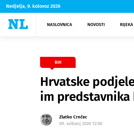
Nedjelja, 9. kolovoz 2026
NASLOVNICA
NOVOSTI
RIJEKA
Rijeka
Kultura
Opatija
Hrvatsk
Moda
NK Rije
Sh
BIH
Hrvatske podjele
im predstavnika b
Zlatko Crnčec
09. svibanj 2026 12:00