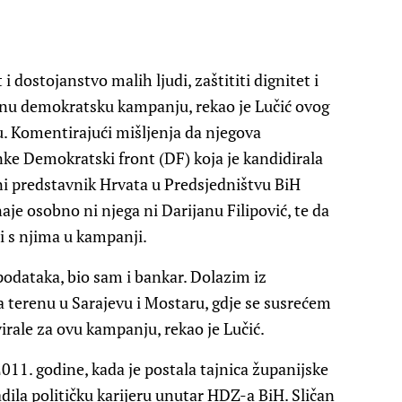
t i dostojanstvo malih ljudi, zaštititi dignitet i
ednu demokratsku kampanju, rekao je Lučić ovog
u. Komentirajući mišljenja da njegova
ke Demokratski front (DF) koja je kandidirala
tni predstavnik Hrvata u Predsjedništvu BiH
aje osobno ni njega ni Darijanu Filipović, te da
ti s njima u kampanji.
odataka, bio sam i bankar. Dolazim iz
 terenu u Sarajevu i Mostaru, gdje se susrećem
rale za ovu kampanju, rekao je Lučić.
2011. godine, kada je postala tajnica županijske
dila političku karijeru unutar HDZ-a BiH. Sličan