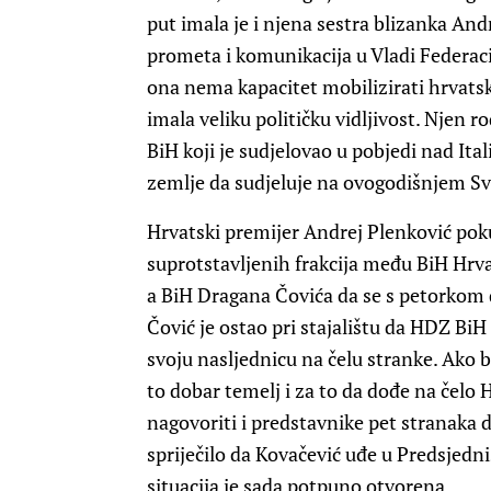
put imala je i njena sestra blizanka And
prometa i komunikacija u Vladi Federac
ona nema kapacitet mobilizirati hrvatsko
imala veliku političku vidljivost. Njen 
BiH koji je sudjelovao u pobjedi nad Ita
zemlje da sudjeluje na ovogodišnjem S
Hrvatski premijer Andrej Plenković pok
suprotstavljenih frakcija među BiH Hrv
a BiH Dragana Čovića da se s petorkom
Čović je ostao pri stajalištu da HDZ BiH
svoju nasljednicu na čelu stranke. Ako b
to dobar temelj i za to da dođe na čelo
nagovoriti i predstavnike pet stranaka d
spriječilo da Kovačević uđe u Predsjedni
situacija je sada potpuno otvorena.