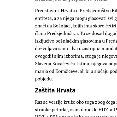
Predstavnik Hrvata u Predsjedništvu BiH
entiteta, a za njega mogu glasovati svi 
znači da Bošnjaci, kojih ima skoro četiri
člana Predsjedništva. To se dosad dogod
isključivo bošnjačkim glasovima u Pred
dozvoljava samo dva uzastopna mandata
ovogodišnjim izborima, stoga je njegov
Slavena Kovačevića. Istina, njegova po
manja od Komšićeve, ali bi u slučaju po
pobjedu.
Zaštita Hrvata
Razne verzije kruže oko toga zbog čega 
stranke petorke, osim donekle HDZ-a 199