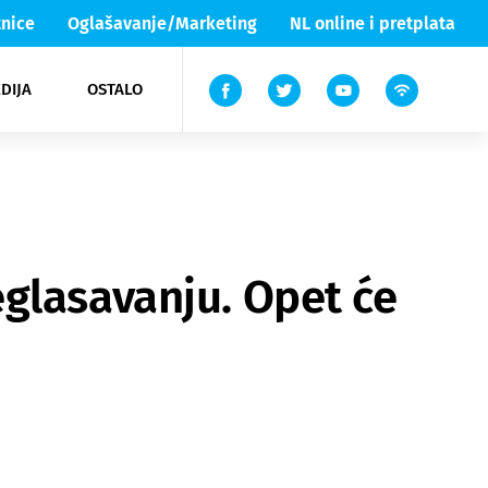
nice
Oglašavanje/Marketing
NL online i pretplata
DIJA
OSTALO
ar
ortovi
 List TV
entari
elgood
Lika & Senj
glasavanju. Opet će