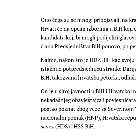
Ono čega su se mnogi pribojavali, na kr
Hrvati će na općim izborima u BiH koji ć
kandidata koji bi mogli podijeliti glaso
člana Predsjedništva BiH ponovo, po pet
Naime, nakon što je HDZ BiH kao svoju 
istaknuo potpredsjednicu stranke Darija
BiH, takozvana hrvatska petorka, odlučil
On je u široj javnosti u BiH i Hrvatskoj
nekadašnjeg obavještajca i povjesničara
postao poznat zbog veze sa Severinom 
nacionalni pomak (HNP), Hrvatska repu
savez (HDS) i HSS BiH.