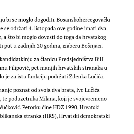
aju bi se moglo dogoditi. Bosanskohercegovački
e se održati 4. listopada ove godine imati dva
ve, a što bi moglo dovesti do toga da hrvatskog
i put u zadnjih 20 godina, izaberu Bošnjaci.
kandidatkinju za članicu Predsjedništva BiH
nu Filipović, pet manjih hrvatskih stranaka u
o je za istu funkciju podržati Zdenka Lučića.
 manje poznat od svoja dva brata, Ive Lučića
, te poduzetnika Milana, koji je svojevremeno
Vučković. Petorku čine HDZ 1990, Hrvatski
blikanska stranka (HRS), Hrvatski demokratski