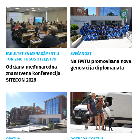
FAKULTET ZA MENADŽMENT U
SVEČANOST
TURIZMU I UGOSTITELJSTVU
Na FMTU promovirana nova
Održana međunarodna
generacija diplomanata
znanstvena konferencija
SITECON 2026
OPATIJA
POTREBA GOSTIJU