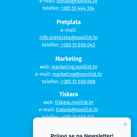
e-mail:
portal@novilist.hr
telefon:
+385 51 444 334
Pretplata
e-mail:
info.pretplata@novilist.hr
telefon:
:+385 51 650 043
Marketing
web:
marketing.novilist.hr
e-mail:
marketing@novilist.hr
telefon:
:+385 51 650 088
Tiskara
web:
tiskara.novilist.hr
e-mail:
tiskara@novilist.hr
telefon:
:+385 51 650 024
×
Copyright © 2020. Novi list
Prijavi se na Newsletter!