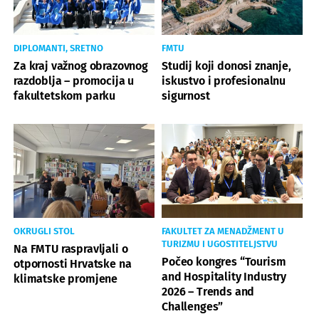
DIPLOMANTI, SRETNO
FMTU
Za kraj važnog obrazovnog
Studij koji donosi znanje,
razdoblja – promocija u
iskustvo i profesionalnu
fakultetskom parku
sigurnost
OKRUGLI STOL
FAKULTET ZA MENADŽMENT U
TURIZMU I UGOSTITELJSTVU
Na FMTU raspravljali o
Počeo kongres “Tourism
otpornosti Hrvatske na
and Hospitality Industry
klimatske promjene
2026 – Trends and
Challenges”