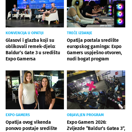
KONVENCIJA U OPATIJI
TREĆE IZDANJE
Glasovi i glazba koji su
Opatija postala središte
oblikovali remek-djelo:
europskog gaminga: Expo
Baldur’s Gate 3 u središtu
Gamers uspješno otvoren,
Expo Gamersa
nudi bogat program
EXPO GAMERS
OBJAVLJEN PROGRAM
Opatija ovog vikenda
Expo Gamers 2026:
ponovo postaje središte
Zvijezde “Baldur’s Gatea 3”,