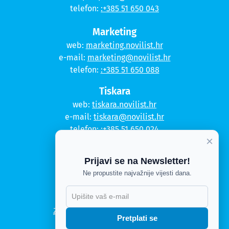
telefon:
:+385 51 650 043
Marketing
web:
marketing.novilist.hr
e-mail:
marketing@novilist.hr
telefon:
:+385 51 650 088
Tiskara
web:
tiskara.novilist.hr
e-mail:
tiskara@novilist.hr
telefon:
:+385 51 650 024
×
Copyright © 2020. Novi list
Prijavi se na Newsletter!
Kontakt
Ne propustite najvažnije vijesti dana.
Politika privatnosti
Politika kolačića
Zahtjev za pristup informacijama
Pretplati se
Impressum