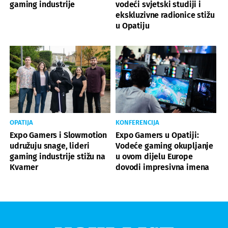
gaming industrije
vodeći svjetski studiji i
ekskluzivne radionice stižu
u Opatiju
OPATIJA
KONFERENCIJA
Expo Gamers i Slowmotion
Expo Gamers u Opatiji:
udružuju snage, lideri
Vodeće gaming okupljanje
gaming industrije stižu na
u ovom dijelu Europe
Kvarner
dovodi impresivna imena