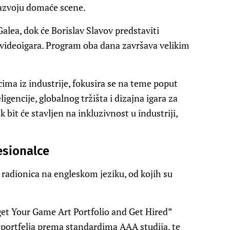
razvoju domaće scene.
alea, dok će Borislav Slavov predstaviti
 videoigara. Program oba dana završava velikim
ima iz industrije, fokusira se na teme poput
ligencije, globalnog tržišta i dizajna igara za
it će stavljen na inkluzivnost u industriji,
esionalce
radionica na engleskom jeziku, od kojih su
get Your Game Art Portfolio and Get Hired”
portfelja prema standardima AAA studija, te