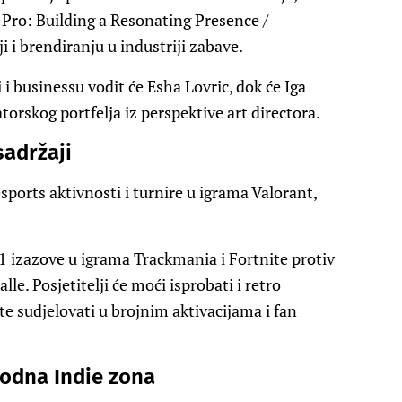
a Pro: Building a Resonating Presence /
i i brendiranju u industriji zabave.
i businessu vodit će Esha Lovric, dok će Iga
atorskog portfelja iz perspektive art directora.
sadržaji
ports aktivnosti i turnire u igrama Valorant,
1 izazove u igrama Trackmania i Fortnite protiv
le. Posjetitelji će moći isprobati i retro
te sudjelovati u brojnim aktivacijama i fan
rodna Indie zona