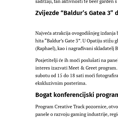
sadržaji, fan aktivnosti te beer garden s
Zvijezde “Baldur’s Gatea 3” 
Najveća atrakcija ovogodišnjeg izdanja b
hita “Baldur’s Gate 3”. U Opatiju stižu
(Raphael), kao i nagrađivani skladatelj B
Posjetitelji će ih moći poslušati na pan
interes izazvati Meet & Greet program. 
subotu od 15 do 18 sati moći fotografir
ekskluzivnim posterima.
Bogat konferencijski progra
Program Creative Track pozornice, otvo
panele o razvoju gaming industrije, regi