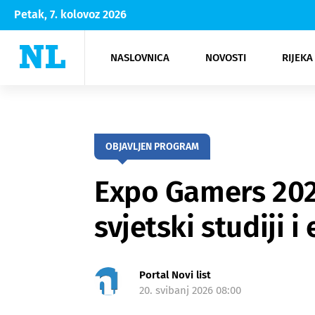
Petak, 7. kolovoz 2026
NASLOVNICA
NOVOSTI
RIJEKA
Rijeka
Kultura
Opatija
Hrvatsk
Moda
NK Rije
Sh
OBJAVLJEN PROGRAM
Expo Gamers 2026
svjetski studiji 
Portal Novi list
20. svibanj 2026 08:00