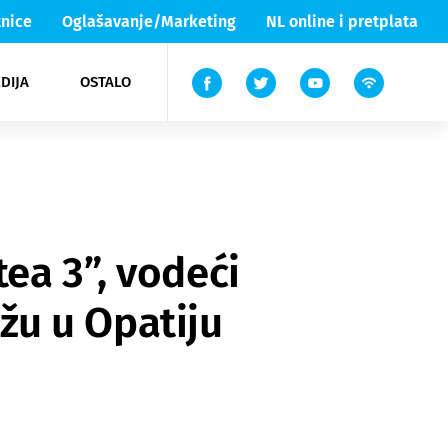
nice
Oglašavanje/Marketing
NL online i pretplata
DIJA
OSTALO
ar
ortovi
 List TV
entari
elgood
Lika & Senj
ea 3”, vodeći
ižu u Opatiju