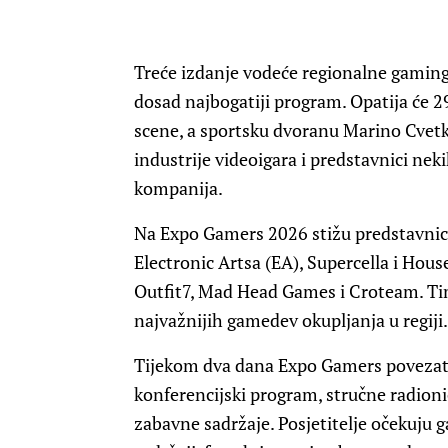
Treće izdanje vodeće regionalne gamin
dosad najbogatiji program. Opatija će 29
scene, a sportsku dvoranu Marino Cvetk
industrije videoigara i predstavnici nek
kompanija.
Na Expo Gamers 2026 stižu predstavnici 
Electronic Artsa (EA), Supercella i Hou
Outfit7, Mad Head Games i Croteam. Ti
najvažnijih gamedev okupljanja u regiji.
Tijekom dva dana Expo Gamers povezat ć
konferencijski program, stručne radioni
zabavne sadržaje. Posjetitelje očekuju g