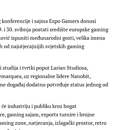
g konferencije i sajma Expo Gamers donosi
. i 30. svibnja postati središte europske gaming
ović ispuniti međunarodni gosti, velika imena
ih od najutjecajnijih svjetskih gaming
studija i tvrtki poput Larian Studiosa,
semarquea, uz regionalne lidere Nanobit,
me događaj dodatno potvrđuje status jednog od
e industriju i publiku kroz bogat
ce, gaming sajam, esports turnire i brojne
aming zone, natjecanja, izlagački prostor, retro