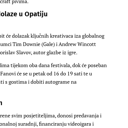
 craft pivima.
dolaze u Opatiju
it će dolazak ključnih kreativaca iza globalnog
 glumci Tim Downie (Gale) i Andrew Wincott
orislav Slavov, autor glazbe iz igre.
elima tijekom oba dana festivala, dok će poseban
Fanovi će se u petak od 16 do 19 sati te u
ati s gostima i dobiti autograme na
m
rene svim posjetiteljima, donosi predavanja i
onalnoj suradnji, financiranju videoigara i