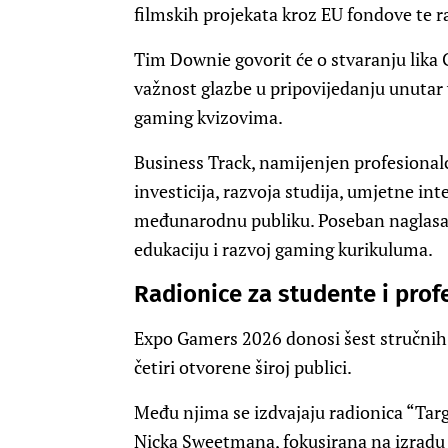
filmskih projekata kroz EU fondove te 
Tim Downie govorit će o stvaranju lika G
važnost glazbe u pripovijedanju unutar
gaming kvizovima.
Business Track, namijenjen profesionalc
investicija, razvoja studija, umjetne inte
međunarodnu publiku. Poseban naglasak b
edukaciju i razvoj gaming kurikuluma.
Radionice za studente i prof
Expo Gamers 2026 donosi šest stručnih 
četiri otvorene široj publici.
Među njima se izdvajaju radionica “Tar
Nicka Sweetmana, fokusirana na izradu 