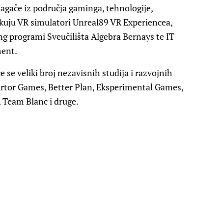
lagače iz područja gaminga, tehnologije,
čekuju VR simulatori Unreal89 VR Experiencea,
g programi Sveučilišta Algebra Bernays te IT
ment.
se veliki broj nezavisnih studija i razvojnih
i Artor Games, Better Plan, Eksperimental Games,
Team Blanc i druge.