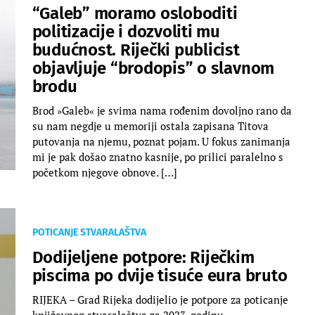
“Galeb” moramo osloboditi
politizacije i dozvoliti mu
budućnost. Riječki publicist
objavljuje “brodopis” o slavnom
brodu
Brod »Galeb« je svima nama rođenim dovoljno rano da
su nam negdje u memoriji ostala zapisana Titova
putovanja na njemu, poznat pojam. U fokus zanimanja
mi je pak došao znatno kasnije, po prilici paralelno s
početkom njegove obnove. […]
POTICANJE STVARALAŠTVA
Dodijeljene potpore: Riječkim
piscima po dvije tisuće eura bruto
RIJEKA – Grad Rijeka dodijelio je potpore za poticanje
književnog stvaralaštva za 2023. godinu