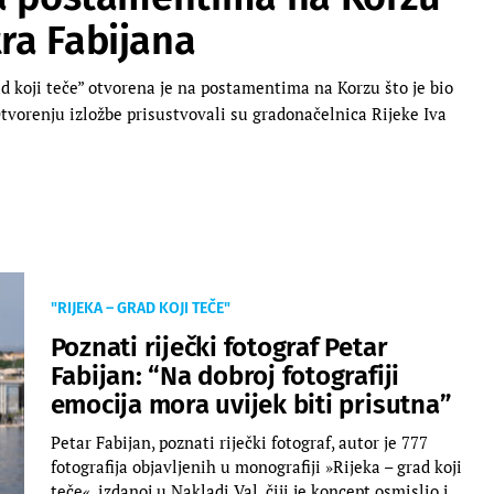
tra Fabijana
rad koji teče” otvorena je na postamentima na Korzu što je bio
Otvorenju izložbe prisustvovali su gradonačelnica Rijeke Iva
"RIJEKA – GRAD KOJI TEČE"
Poznati riječki fotograf Petar
Fabijan: “Na dobroj fotografiji
emocija mora uvijek biti prisutna”
Petar Fabijan, poznati riječki fotograf, autor je 777
fotografija objavljenih u monografiji »Rijeka – grad koji
teče«, izdanoj u Nakladi Val, čiji je koncept osmislio i