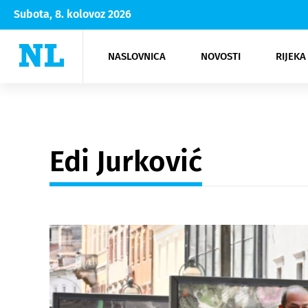
Subota, 8. kolovoz 2026
NASLOVNICA
NOVOSTI
RIJEKA
Rijeka
Kultura
Opatija
Hrvatsk
Moda
NK Rije
Sh
Edi Jurković