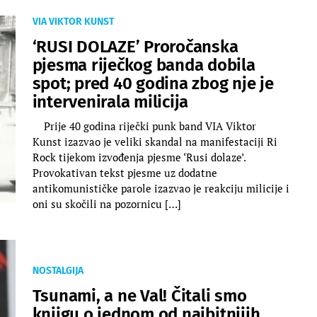
VIA VIKTOR KUNST
‘RUSI DOLAZE’ Proročanska
pjesma riječkog banda dobila
spot; pred 40 godina zbog nje je
intervenirala milicija
Prije 40 godina riječki punk band VIA Viktor
Kunst izazvao je veliki skandal na manifestaciji Ri
Rock tijekom izvođenja pjesme ‘Rusi dolaze’.
Provokativan tekst pjesme uz dodatne
antikomunističke parole izazvao je reakciju milicije i
oni su skočili na pozornicu […]
NOSTALGIJA
Tsunami, a ne Val! Čitali smo
knjigu o jednom od najbitnijih