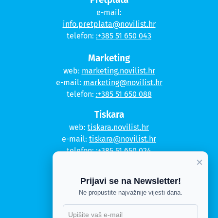
e-mail:
info.pretplata@novilist.hr
telefon:
:+385 51 650 043
Marketing
web:
marketing.novilist.hr
e-mail:
marketing@novilist.hr
telefon:
:+385 51 650 088
Tiskara
web:
tiskara.novilist.hr
e-mail:
tiskara@novilist.hr
telefon:
:+385 51 650 024
×
Copyright © 2020. Novi list
Prijavi se na Newsletter!
Kontakt
Ne propustite najvažnije vijesti dana.
Politika privatnosti
Politika kolačića