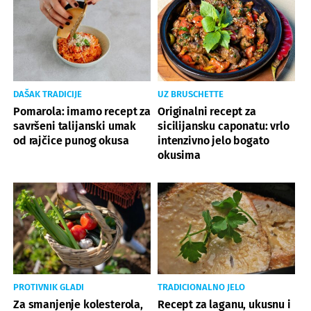
DAŠAK TRADICIJE
UZ BRUSCHETTE
Pomarola: imamo recept za
Originalni recept za
savršeni talijanski umak
sicilijansku caponatu: vrlo
od rajčice punog okusa
intenzivno jelo bogato
okusima
PROTIVNIK GLADI
TRADICIONALNO JELO
Za smanjenje kolesterola,
Recept za laganu, ukusnu i