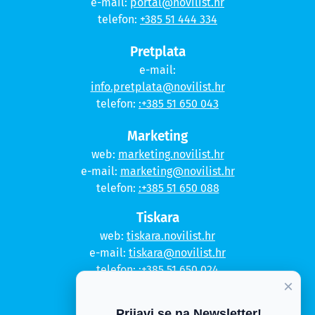
e-mail:
portal@novilist.hr
telefon:
+385 51 444 334
Pretplata
e-mail:
info.pretplata@novilist.hr
telefon:
:+385 51 650 043
Marketing
web:
marketing.novilist.hr
e-mail:
marketing@novilist.hr
telefon:
:+385 51 650 088
Tiskara
web:
tiskara.novilist.hr
e-mail:
tiskara@novilist.hr
telefon:
:+385 51 650 024
×
Copyright © 2020. Novi list
Prijavi se na Newsletter!