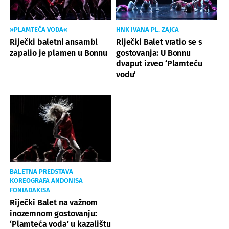
»PLAMTEĆA VODA«
HNK IVANA PL. ZAJCA
Riječki baletni ansambl
Riječki Balet vratio se s
zapalio je plamen u Bonnu
gostovanja: U Bonnu
dvaput izveo ‘Plamteću
vodu’
BALETNA PREDSTAVA
KOREOGRAFA ANDONISA
FONIADAKISA
Riječki Balet na važnom
inozemnom gostovanju:
‘Plamteća voda’ u kazalištu