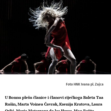
Foto HNK Ivana pl. Zajca
U Bonnu plešu članice i članovi riječkoga Baleta Taa
Rušin, Marta Voinea Čavrak, Ksenija Krutova, Laura
Orlić, Maria Matarranz de las Heras, Mao Fujita,