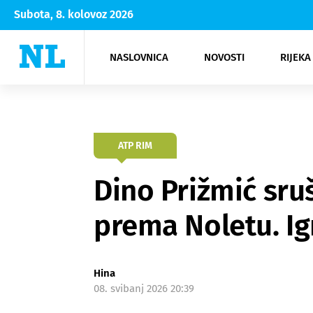
Subota, 8. kolovoz 2026
NASLOVNICA
NOVOSTI
RIJEKA
Rijeka
Kultura
Opatija
Hrvatsk
Moda
NK Rije
Sh
ATP RIM
Dino Prižmić sru
prema Noletu. Ig
Hina
08. svibanj 2026 20:39