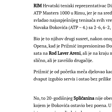
RIM
Hrvatski teniski reprezentativac Di
ATP Masters 1000 u Rimu, jer je na sre
svladao najuspješnijeg tenisača svih vr
Novaka Đokovića (ATP – 4.) sa 2-6, 6-2, 6
Bio je to njihov drugi susret, nakon on
Opena, kad je Prižmić impresionirao Đo
sata na
Rod Laver Areni
, ali je na kraj
slično, ali je završilo drugačije.
Prižmić je od početka meča djelovao ka
dvaput izgubio servis i ostao bez prilike 
No, to 20-godišnjeg
Splićanina
nije obes
kojem je Đokovića ostavio bez poena. U 