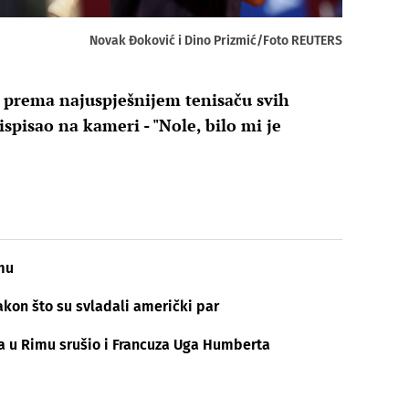
Novak Đoković i Dino Prizmić/Foto REUTERS
e prema najuspješnijem tenisaču svih
spisao na kameri - "Nole, bilo mi je
imu
akon što su svladali američki par
a u Rimu srušio i Francuza Uga Humberta