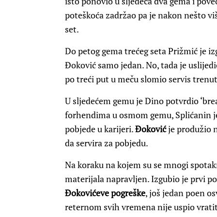
isto ponovio u sljedeća dva gema i pove
poteškoća zadržao pa je nakon nešto vi
set.
Do petog gema trećeg seta Prižmić je i
Đoković samo jedan. No, tada je uslijedi
po treći put u meču slomio servis trenut
U sljedećem gemu je Dino potvrdio ‘brea
forhendima u osmom gemu, Splićanin je
pobjede u karijeri.
Đoković
je produžio n
da servira za pobjedu.
Na koraku na kojem su se mnogi spotakn
materijala napravljen. Izgubio je prvi 
Đokovićeve
pogreške
, još jedan poen os
reternom svih vremena nije uspio vratiti