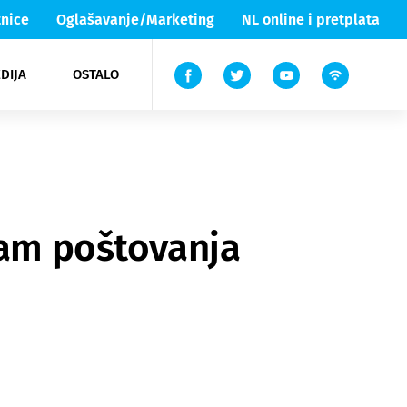
nice
Oglašavanje/Marketing
NL online i pretplata
DIJA
OSTALO
ar
ortovi
 List TV
entari
elgood
Lika & Senj
sam poštovanja