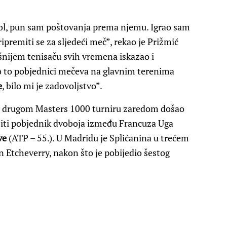
idol, pun sam poštovanja prema njemu. Igrao sam
ipremiti se za sljedeći meč”, rekao je Prižmić
šnijem tenisaču svih vremena iskazao i
o to pobjednici mečeva na glavnim terenima
e
, bilo mi je zadovoljstvo”.
 drugom Masters 1000 turniru zaredom došao
biti pobjednik dvoboja između Francuza Uga
ve
(ATP – 55.). U Madridu je Splićanina u trećem
 Etcheverry, nakon što je pobijedio šestog