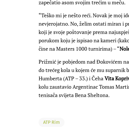
zapečatio asom svojim trećim u meču.
“Teško mi je nešto reći. Novak je moj 
nevjerojatno. No, želim ostati miran i pr
koji je svoje poštovanje prema najuspje
porukom koju je ispisao na kameri (kak
čine na Masters 1000 turnirima) – “
Nol
Prižmić je pobjedom nad Đokovićem na
do trećeg kola u kojem će mu suparnik 
Humberta (ATP – 33.) i Čeha
Vita Kopri
kolu zaustavio Argentinac Tomas Martin
tenisača svijeta Bena Sheltona.
ATP Rim