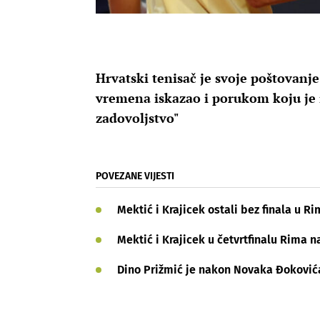
Hrvatski tenisač je svoje poštovanj
vremena iskazao i porukom koju je i
zadovoljstvo"
POVEZANE VIJESTI
Mektić i Krajicek ostali bez finala u R
Mektić i Krajicek u četvrtfinalu Rima n
Dino Prižmić je nakon Novaka Đoković