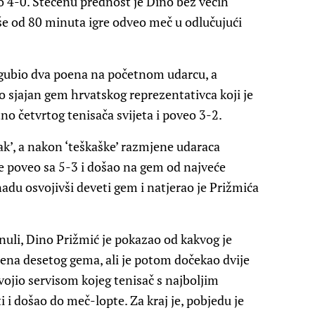
o 4-0. Stečenu prednost je Dino bez većih
še od 80 minuta igre odveo meč u odlučujući
zgubio dva poena na početnom udarcu, a
o sjajan gem hrvatskog reprezentativca koji je
no četvrtog tenisača svijeta i poveo 3-2.
k’, a nakon ‘teškaške’ razmjene udaraca
 poveo sa 5-3 i došao na gem od najveće
adu osvojivši deveti gem i natjerao je Prižmića
uli, Dino Prižmić je pokazao od kakvog je
poena desetog gema, ali je potom dočekao dvije
vojio servisom kojeg tenisač s najboljim
 i došao do meč-lopte. Za kraj je, pobjedu je