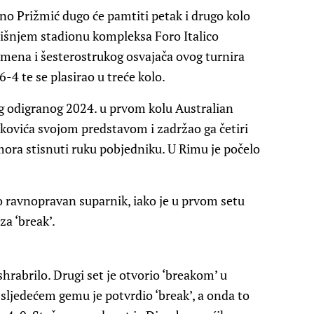
no Prižmić dugo će pamtiti petak i drugo kolo
dišnjem stadionu kompleksa Foro Italico
emena i šesterostrukog osvajača ovog turnira
-4 te se plasirao u treće kolo.
og odigranog 2024. u prvom kolu Australian
kovića svojom predstavom i zadržao ga četiri
u mora stisnuti ruku pobjedniku. U Rimu je počelo
o ravnopravan suparnik, iako je u prvom setu
za ‘break’.
hrabrilo. Drugi set je otvorio ‘breakom’ u
sljedećem gemu je potvrdio ‘break’, a onda to