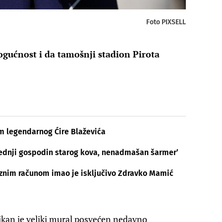
Foto PIXSELL
ućnost i da tamošnji stadion Pirota
m legendarnog Ćire Blaževića
ljednji gospodin starog kova, nenadmašan šarmer’
iznim računom imao je isključivo Zdravko Mamić
likan je veliki mural posvećen nedavno