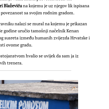
ri Blaževiću
na kojemu je uz njegov lik ispisana
oju povezanost sa svojim rodnim gradom.
Travniku nalazi se mural na kojemu je prikazan
šle godine uručio tamošnji načelnik Kenan
g susreta između humanih zvijezda Hrvatske i
osti ovome gradu.
stojanstvom hvalio se uvijek da sam ja iz
svih trenera.