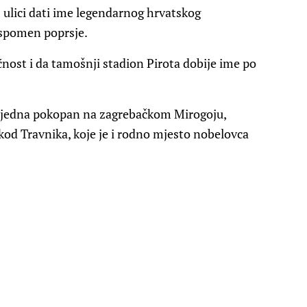
j ulici dati ime legendarnog hrvatskog
 spomen poprsje.
st i da tamošnji stadion Pirota dobije ime po
a tjedna pokopan na zagrebačkom Mirogoju,
 kod Travnika, koje je i rodno mjesto nobelovca