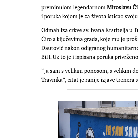
preminulom legendarnom
Miroslavu Ći
i poruka kojom je za života isticao sv
Odmah iza crkve sv. Ivana Krstitelja u 
Ćiro s ključevima grada, koje mu je pro
Dautović nakon odigranog humanitarno
BiH. Uz to je i ispisana poruka privržen
“Ja sam s velikim ponosom, s velikim do
Travnika”, citat je ranije izjave trenera 