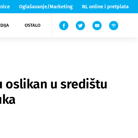
nice
Oglašavanje/Marketing
NL online i pretplata
DIJA
OSTALO
ar
ortovi
 List TV
entari
elgood
Lika & Senj
 oslikan u središtu
uka