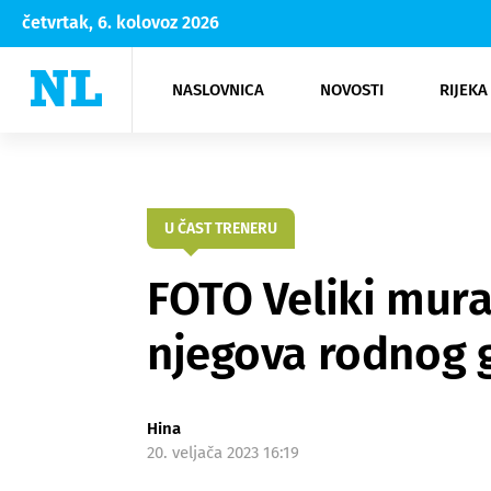
četvrtak, 6. kolovoz 2026
NASLOVNICA
NOVOSTI
RIJEKA
Rijeka
Kultura
Opatija
Hrvatsk
Moda
NK Rije
Sh
U ČAST TRENERU
FOTO Veliki mura
njegova rodnog g
Hina
20. veljača 2023 16:19