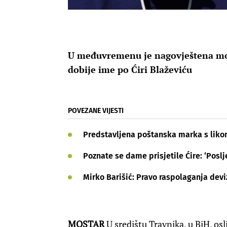
U međuvremenu je nagovještena mog
dobije ime po Ćiri Blaževiću
POVEZANE VIJESTI
Predstavljena poštanska marka s liko
Poznate se dame prisjetile Ćire: ‘Pos
Mirko Barišić: Pravo raspolaganja dev
MOSTAR
U središtu Travnika, u BiH, os