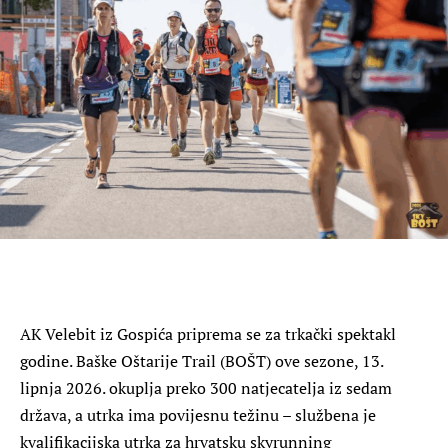
AK Velebit iz Gospića priprema se za trkački spektakl
godine. Baške Oštarije Trail (BOŠT) ove sezone, 13.
lipnja 2026. okuplja preko 300 natjecatelja iz sedam
država, a utrka ima povijesnu težinu – službena je
kvalifikacijska utrka za hrvatsku skyrunning