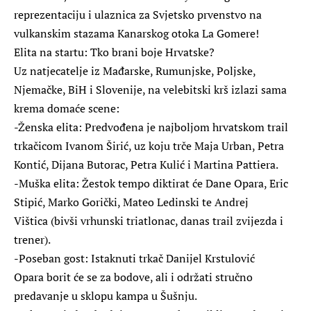
reprezentaciju i ulaznica za Svjetsko prvenstvo na
vulkanskim stazama Kanarskog otoka La Gomere!
Elita na startu: Tko brani boje Hrvatske?
Uz natjecatelje iz Mađarske, Rumunjske, Poljske,
Njemačke, BiH i Slovenije, na velebitski krš izlazi sama
krema domaće scene:
-Ženska elita: Predvođena je najboljom hrvatskom trail
trkačicom Ivanom Širić, uz koju trče Maja Urban, Petra
Kontić, Dijana Butorac, Petra Kulić i Martina Pattiera.
-Muška elita: Žestok tempo diktirat će Dane Opara, Eric
Stipić, Marko Gorički, Mateo Ledinski te Andrej
Vištica (bivši vrhunski triatlonac, danas trail zvijezda i
trener).
-Poseban gost: Istaknuti trkač Danijel Krstulović
Opara borit će se za bodove, ali i održati stručno
predavanje u sklopu kampa u Šušnju.