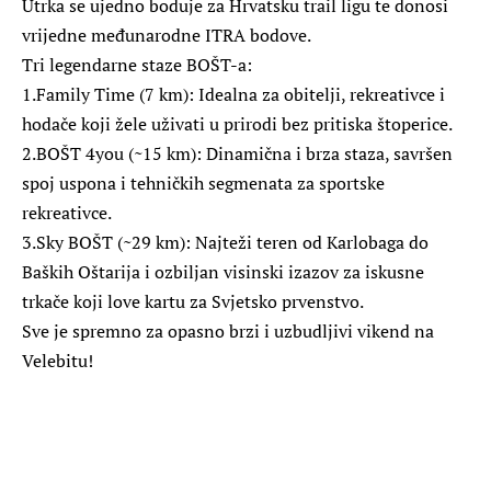
Utrka se ujedno boduje za Hrvatsku trail ligu te donosi
vrijedne međunarodne ITRA bodove.
Tri legendarne staze BOŠT-a:
1.Family Time (7 km): Idealna za obitelji, rekreativce i
hodače koji žele uživati u prirodi bez pritiska štoperice.
2.BOŠT 4you (~15 km): Dinamična i brza staza, savršen
spoj uspona i tehničkih segmenata za sportske
rekreativce.
3.Sky BOŠT (~29 km): Najteži teren od Karlobaga do
Baških Oštarija i ozbiljan visinski izazov za iskusne
trkače koji love kartu za Svjetsko prvenstvo.
Sve je spremno za opasno brzi i uzbudljivi vikend na
Velebitu!