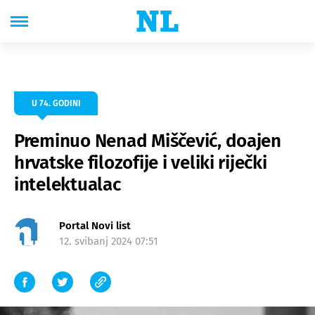
U 74. GODINI
Preminuo Nenad Miščević, doajen
hrvatske filozofije i veliki riječki
intelektualac
Portal Novi list
12. svibanj 2024 07:51