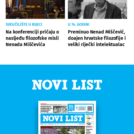
SVEUČILIŠTE U RIJECI
U 74. GODINI
Na konferenciji pričaju o
Preminuo Nenad Miščević,
nasljeđu filozofske misli
doajen hrvatske filozofije i
Nenada Miščevića
veliki riječki intelektualac