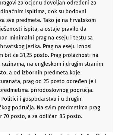
pragovi za ocjenu dovoljan određeni za
edinačnim ispitima, dok su bodovni
i za sve predmete. Tako je na hrvatskom
ešenosti ispita, a ostaje pravilo da
ban minimalni prag na eseju i testu sa
 hrvatskog jezika. Prag na eseju iznosi
m bit će 31,25 posto. Prag prolaznosti na
 razinama, na engleskom i drugim stranim
osto, a od izbornih predmeta koje
turanata, prag od 25 posto određen je i
lim predmetima prirodoslovnog područja.
Politici i gospodarstvu i u drugim
kog područja. Na svim predmetima prag
r 70 posto, a za odličan 85 posto.