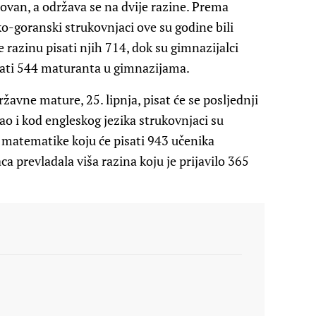
sovan, a održava se na dvije razine. Prema
-goranski strukovnjaci ove su godine bili
e razinu pisati njih 714, dok su gimnazijalci
pisati 544 maturanta u gimnazijama.
žavne mature, 25. lipnja, pisat će se posljednji
Kao i kod engleskog jezika strukovnjaci su
 matematike koju će pisati 943 učenika
ca prevladala viša razina koju je prijavilo 365