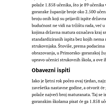
polaže 1.858 učenika, što je 89 učenika 
goranske županije broje oko 2.500 učeni
broju onih koji su prijavili ispite držav
budućnost ne vidi na tržištu rada, već 
kojima državna matura označava kraj s
standardiziranih ispita bez kojih nema n
strukovnjaka. Štoviše, prema podacima
obrazovanja, u Primorsko-goranskoj žu
upravo učenici strukovnih škola, a ove i
Obavezni ispiti
Iako je ljetni rok počeo ovaj tjedan, naj
završetka nastavne godine, a otvorit će g
polaže najveći broj maturanata. Taj se isp
goranskim školama pisat će ga 1.858 učen