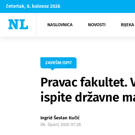
četvrtak, 6. kolovoz 2026
NASLOVNICA
NOVOSTI
RIJEKA
Rijeka
Kultura
Opatija
Hrvatsk
Moda
NK Rije
Sh
ZAVRŠNI ISPIT
Pravac fakultet.
ispite državne m
Ingrid Šestan Kučić
06. lipanj 2026 07:28