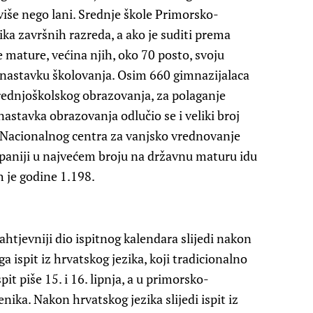
više nego lani. Srednje škole Primorsko-
ka završnih razreda, a ako je suditi prema
ne mature, većina njih, oko 70 posto, svoju
u nastavku školovanja. Osim 660 gimnazijalaca
rednjoškolskog obrazovanja, za polaganje
astavka obrazovanja odlučio se i veliki broj
 Nacionalnog centra za vanjsko vrednovanje
paniji u najvećem broju na državnu maturu idu
h je godine 1.198.
zahtjevniji dio ispitnog kalendara slijedi nakon
a ispit iz hrvatskog jezika, koji tradicionalno
it piše 15. i 16. lipnja, a u primorsko-
ika. Nakon hrvatskog jezika slijedi ispit iz