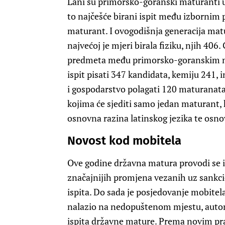
Lani su primorsko-goranski maturanti u n
to najčešće birani ispit među izbornim p
maturant. I ovogodišnja generacija matu
najvećoj je mjeri birala fiziku, njih 406.
predmeta među primorsko-goranskim mat
ispit pisati 347 kandidata, kemiju 241, 
i gospodarstvo polagati 120 maturanata,
kojima će sjediti samo jedan maturant, 
osnovna razina latinskog jezika te osno
Novost kod mobitela
Ove godine državna matura provodi se i
značajnijih promjena vezanih uz sankc
ispita. Do sada je posjedovanje mobitela
nalazio na nedopuštenom mjestu, autom
ispita državne mature. Prema novim prav