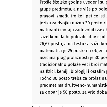
Prošle školske godine uvedeni su 
grupe predmeta, a ne više po poj
pragovi između trojke i petice ist
jeziku za dvojku nužno 30 posto rij
maturanti moraju zadovoljiti zase
sažetkom da bi položili čitav ispit
26,67 posto, a na testu sa sažetko
matematici je 25 posto na objema
jezicima prag prolaznosti je 30 p
tradicionalno polaže veći broj ma
na fizici, kemiji, biologiji i osta
Točno 30 posto treba za prolaz na 
predmetima društveno-humanistič
za dobar je 50 posto, za vrlo doba