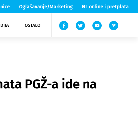
nice
Oglašavanje/Marketing
NL online i pretplata
DIJA
OSTALO
ar
ortovi
 List TV
entari
elgood
Lika & Senj
nata PGŽ-a ide na