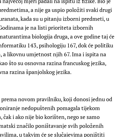
ajvećoj mjeri padali na ispitu iz fizike. Bio je
redmetima, a nije ga uspio položiti svaki drugi
ranata, kada su u pitanju izborni predmeti, u
 Godinama je na listi prioriteta izbornih
urantima biologija druga, a ove godine taj će
informatiku 143, psihologiju 167, dok će politiku
 a likovnu umjetnost njih 67. Ima i ispita na
kao što su osnovna razina francuskog jezika,
vna razina španjolskog jezika.
 prema novom pravilniku, koji donosi jednu od
ioniranje nedopuštenih pomagala tijekom
, čak i ako nije bio korišten, nego se samo
atski značilo poništavanje svih položenih
ilima, u takvim će se slučajevima poništiti