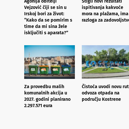
Agonija obitelji
Stigli novi rezultati
Vejzović čiji se sin u
ispitivanja kakvoće
Irskoj bori za život:
mora na plažama, ima
“Kako da se pomirim s
razloga za zadovoljstv
time da mi sina žele
isključiti s aparata?”
Za provedbu malih
Čistoća uvodi novu ru
komunalnih akcija u
odvoza otpada na
2027. godini planirano
području Kostrene
2.297.571 eura