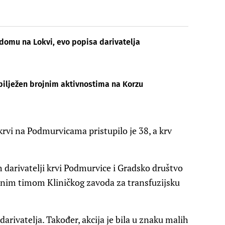
 domu na Lokvi, evo popisa darivatelja
 obilježen brojnim aktivnostima na Korzu
krvi na Podmurvicama pristupilo je 38, a krv
h darivatelji krvi Podmurvice i Gradsko društvo
učnim timom Kliničkog zavoda za transfuzijsku
arivatelja. Također, akcija je bila u znaku malih