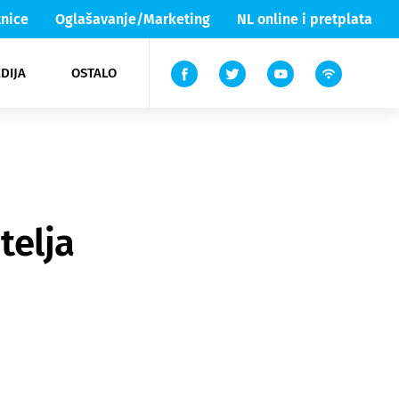
nice
Oglašavanje/Marketing
NL online i pretplata
DIJA
OSTALO
ar
ortovi
 List TV
entari
elgood
Lika & Senj
telja