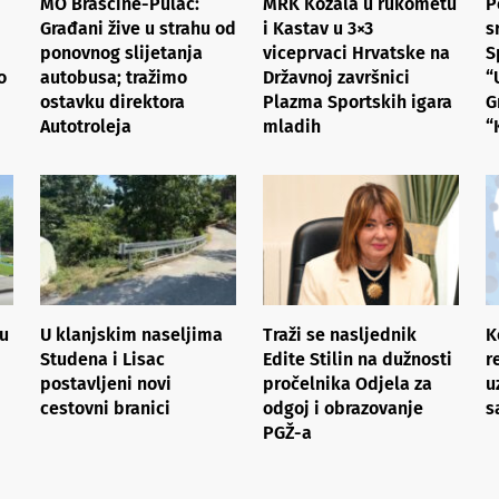
MO Brašćine-Pulac:
MRK Kozala u rukometu
P
Građani žive u strahu od
i Kastav u 3×3
s
ponovnog slijetanja
viceprvaci Hrvatske na
S
o
autobusa; tražimo
Državnoj završnici
“
ostavku direktora
Plazma Sportskih igara
G
Autotroleja
mladih
“
tu
U klanjskim naseljima
Traži se nasljednik
K
Studena i Lisac
Edite Stilin na dužnosti
r
postavljeni novi
pročelnika Odjela za
u
cestovni branici
odgoj i obrazovanje
s
PGŽ-a