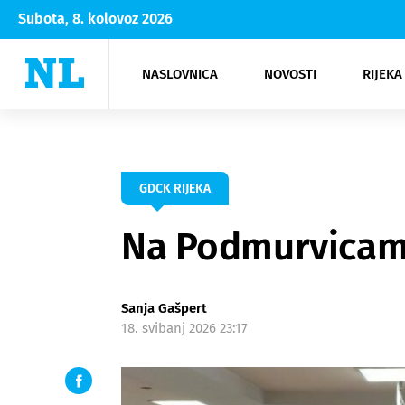
Subota, 8. kolovoz 2026
NASLOVNICA
NOVOSTI
RIJEKA
Rijeka
Kultura
Opatija
Hrvatsk
Moda
NK Rije
Sh
GDCK RIJEKA
Na Podmurvicama
Sanja Gašpert
18. svibanj 2026 23:17