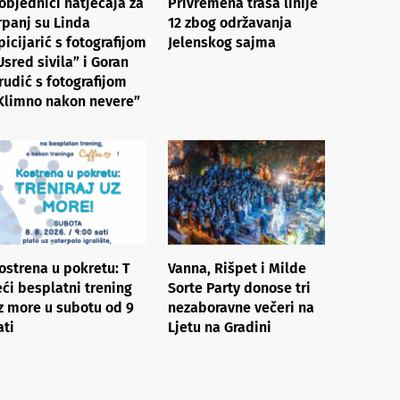
objednici natječaja za
Privremena trasa linije
rpanj su Linda
12 zbog održavanja
picijarić s fotografijom
Jelenskog sajma
Usred sivila” i Goran
rudić s fotografijom
Klimno nakon nevere”
ostrena u pokretu: ​T​
Vanna, Rišpet i Milde
eći besplatni trening
Sorte Party donose tri
z more​ ​u subotu od 9
nezaboravne večeri na
ati
Ljetu na Gradini