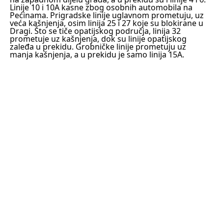
Linije 10 i 10A kasne zbog osobnih automobila na
Pećinama. Prigradske linije uglavnom prometuju, uz
veća kašnjenja, osim linija 25 i 27 koje su blokirane u
Dragi. Što se tiče opatijskog područja, linija 32
prometuje uz kašnjenja, dok su linije opatijskog
zaleđa u prekidu. Grobničke linije prometuju uz
manja kašnjenja, a u prekidu je samo linija 15A.