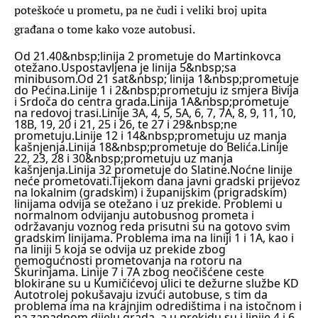
poteškoće u prometu, pa ne čudi i veliki broj upita
građana o tome kako voze autobusi.
Od 21.40
&nbsp;linija 2
prometuje do Martinkovca
otežano.
Uspostavljena je
linija 5
&nbsp;sa
minibusom.
Od 21 sat
&nbsp; linija 1
&nbsp;prometuje
do Pećina.
Linije 1 i 2
&nbsp;prometuju iz smjera Bivija
i Srdoča do centra grada.
Linija 1A
&nbsp;prometuje
na redovoj trasi.
Linije 3A, 4, 5, 5A, 6, 7, 7A, 8, 9, 11, 10,
18B, 19, 20 i 21, 25 i 26, te 27 i 29
&nbsp;ne
prometuju.
Linije 12 i 14
&nbsp;prometuju uz manja
kašnjenja.
Linija 18
&nbsp;prometuje do Belića.
Linije
22, 23, 28 i 30
&nbsp;prometuju uz manja
kašnjenja.
Linija 32
prometuje do Slatine.
Noćne linije
neće prometovati.
Tijekom dana javni gradski prijevoz
na lokalnim (gradskim) i županijskim (prigradskim)
linijama odvija se otežano i uz prekide. Problemi u
normalnom odvijanju autobusnog prometa i
održavanju voznog reda prisutni su na gotovo svim
gradskim linijama. Problema ima na liniji 1 i 1A, kao i
na liniji 5 koja se odvija uz prekide zbog
nemogućnosti prometovanja na rotoru na
Škurinjama. Linije 7 i 7A zbog neočišćene ceste
blokirane su u Kumičićevoj ulici te dežurne službe KD
Autotrolej pokušavaju izvući autobuse, s tim da
problema ima na krajnjim odredištima i na istočnom i
na zapadnom dijelu grada, a u prekidu su i linije 4 i 6.