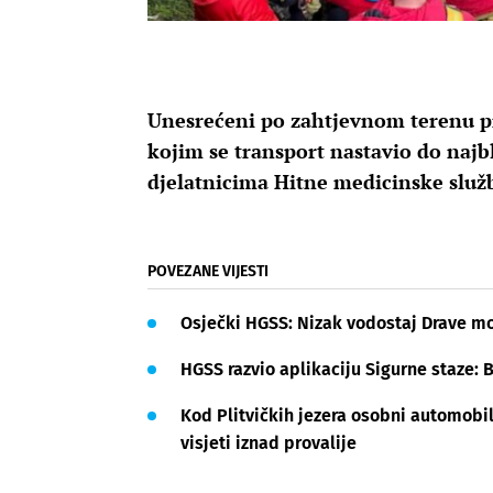
Unesrećeni po zahtjevnom terenu p
kojim se transport nastavio do najb
djelatnicima Hitne medicinske služ
POVEZANE VIJESTI
Osječki HGSS: Nizak vodostaj Drave mož
HGSS razvio aplikaciju Sigurne staze: B
Kod Plitvičkih jezera osobni automobil
visjeti iznad provalije