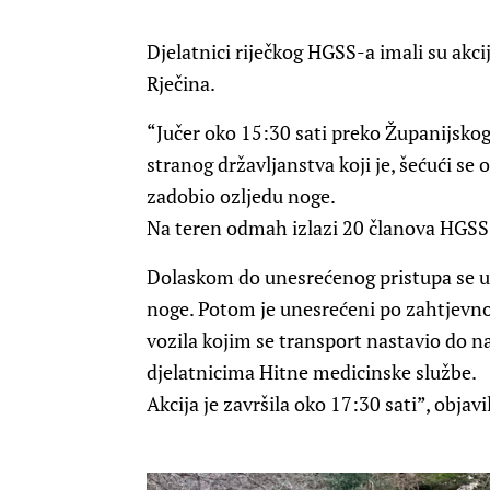
Djelatnici riječkog HGSS-a imali su ak
Rječina.
“Jučer oko 15:30 sati preko Županijsk
stranog državljanstva koji je, šećući se 
zadobio ozljedu noge.
Na teren odmah izlazi 20 članova HGSS S
Dolaskom do unesrećenog pristupa se uto
noge. Potom je unesrećeni po zahtjevn
vozila kojim se transport nastavio do n
djelatnicima Hitne medicinske službe.
Akcija je završila oko 17:30 sati”, objavi