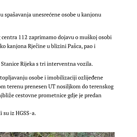
ciju spašavanja unesrećene osobe u kanjonu
og centra 112 zaprimamo dojavu o muškoj osobi
oko kanjona Rječine u blizini Pašca, pao i
tanice Rijeka s tri interventna vozila.
pljavanju osobe i imobilizaciji ozlijeđene
om terenu prenesen UT nosiljkom do terenskog
ajbliže cestovne prometnice gdje je predan
li su iz HGSS-a.