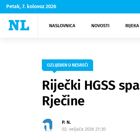
Petak, 7. kolovoz 2026
NASLOVNICA
NOVOSTI
RIJEKA
Rijeka
Kultura
Opatija
Hrvatsk
Moda
NK Rije
Sh
OZLIJEĐEN U NESREĆI
Riječki HGSS spa
Rječine
P. N.
02. veljača 2026 21:30