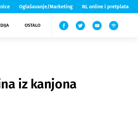
nice
Oglašavanje/Marketing
NL online i pretplata
DIJA
OSTALO
ar
ortovi
 List TV
entari
elgood
Lika & Senj
ina iz kanjona