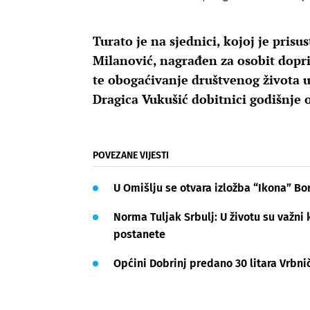
Turato je na sjednici, kojoj je pris
Milanović, nagrađen za osobit dopri
te obogaćivanje društvenog života u
Dragica Vukušić dobitnici godišnje
POVEZANE VIJESTI
U Omišlju se otvara izložba “Ikona” Bo
Norma Tuljak Srbulj: U životu su važni k
postanete
Općini Dobrinj predano 30 litara Vrbni