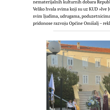
nematerijalnih kulturnih dobara Republi
Veliko hvala svima koji su uz KUD »Ive Ju
svim ljudima, udrugama, poduzetnicima 
pridonose razvoju Općine Omišalj – rekl