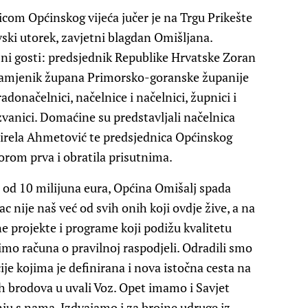
om Općinskog vijeća jučer je na Trgu Prikešte
ski utorek, zavjetni blagdan Omišljana.
sni gosti: predsjednik Republike Hrvatske Zoran
 zamjenik župana Primorsko-goranske županije
donačelnici, načelnice i načelnici, župnici i
zvanici. Domaćine su predstavljali načelnica
irela Ahmetović te predsjednica Općinskog
orom prva i obratila prisutnima.
 od 10 milijuna eura, Općina Omišalj spada
ac nije naš već od svih onih koji ovdje žive, a na
e projekte i programe koji podižu kvalitetu
imo računa o pravilnoj raspodjeli. Odradili smo
e kojima je definirana i nova istočna cesta na
kih brodova u uvali Voz. Opet imamo i Savjet
ju s nama. Izdvajamo i za brojne udruge iz