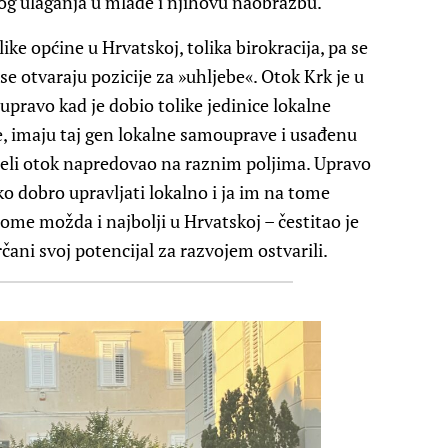
og ulaganja u mlade i njihovu naobrazbu.
like općine u Hrvatskoj, tolika birokracija, pa se
 se otvaraju pozicije za »uhljebe«. Otok Krk je u
upravo kad je dobio tolike jedinice lokalne
e, imaju taj gen lokalne samouprave i usađenu
cijeli otok napredovao na raznim poljima. Upravo
ko dobro upravljati lokalno i ja im na tome
tome možda i najbolji u Hrvatskoj – čestitao je
ani svoj potencijal za razvojem ostvarili.