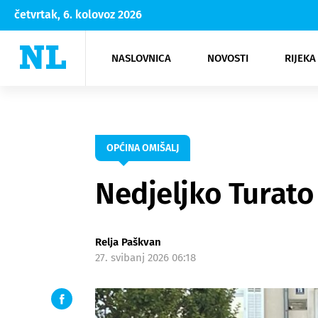
četvrtak, 6. kolovoz 2026
NASLOVNICA
NOVOSTI
RIJEKA
Rijeka
Kultura
Opatija
Hrvatsk
Moda
NK Rije
Sh
OPĆINA OMIŠALJ
Nedjeljko Turato
Relja Paškvan
27. svibanj 2026 06:18