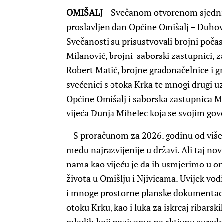
OMIŠALJ
– Svečanom otvorenom sjednic
proslavljen dan Općine Omišalj – Duhov
Svečanosti su prisustvovali brojni poča
Milanović, brojni saborski zastupnici,
Robert Matić, brojne gradonačelnice i gra
svećenici s otoka Krka te mnogi drugi u
Općine Omišalj i saborska zastupnica M
vijeća Dunja Mihelec koja se svojim gov
– S proračunom za 2026. godinu od više
među najrazvijenije u državi. Ali taj nov
nama kao vijeću je da ih usmjerimo u on
života u Omišlju i Njivicama. Uvijek vod
i mnoge prostorne planske dokumentacij
otoku Krku, kao i luka za iskrcaj ribars
mladih koji pozivamo na aktivnu suradn