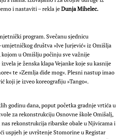
ćemo i nastaviti – rekla je
Dunja Mihelec.
umjetnički program. Svečanu sjednicu
-umjetničkog društva »Ive Jurjević« iz Omišlja
, kojom u Omišlju počinju sve važnije
izvela je ženska klapa Vejanke koje su kasnije
ore« te »Zemlja dide mog«. Plesni nastup imao
ić koji je izveo koreografiju »Tango«.
klih godinu dana, poput početka gradnje vrtića u
vole za rekonstrukciju Osnovne škole Omišalj,
 nas rekonstrukcija ribarske obale u Njivicama i
ći uspjeh je uvrštenje Stomorine u Registar