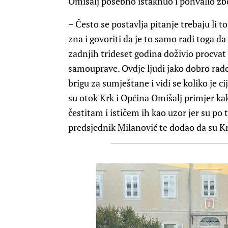
Omišalj posebno istaknuo i pohvalio zb
– Često se postavlja pitanje trebaju li to
zna i govoriti da je to samo radi toga da
zadnjih trideset godina doživio procvat 
samouprave. Ovdje ljudi jako dobro rad
brigu za sumještane i vidi se koliko je 
su otok Krk i Općina Omišalj primjer ka
čestitam i ističem ih kao uzor jer su po 
predsjednik Milanović te dodao da su Krč