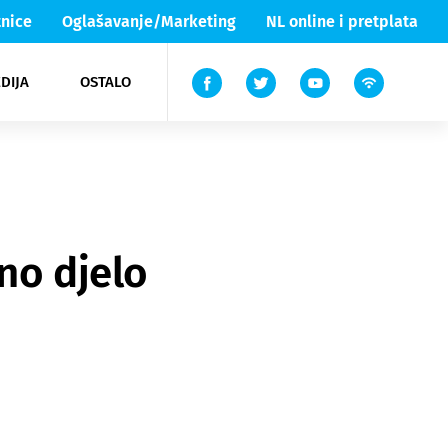
nice
Oglašavanje/Marketing
NL online i pretplata
DIJA
OSTALO
ar
ortovi
 List TV
entari
elgood
Lika & Senj
no djelo