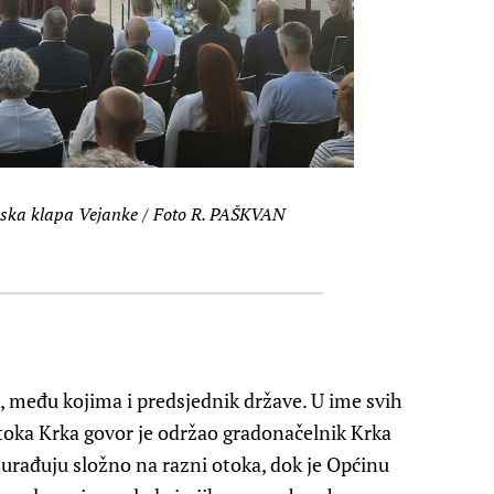
nska klapa Vejanke / Foto R. PAŠKVAN
i, među kojima i predsjednik države. U ime svih
otoka Krka govor je održao gradonačelnik Krka
 surađuju složno na razni otoka, dok je Općinu