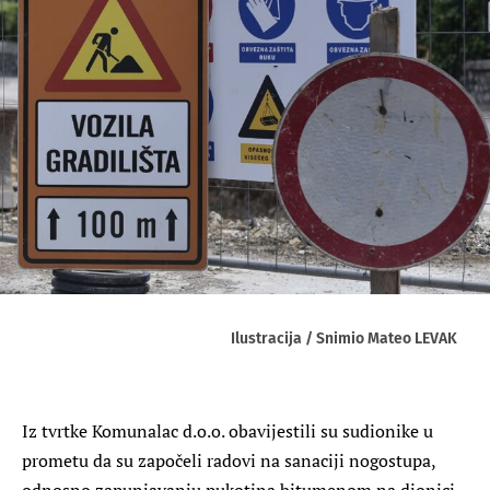
Ilustracija / Snimio Mateo LEVAK
Iz tvrtke Komunalac d.o.o. obavijestili su sudionike u
prometu da su započeli radovi na sanaciji nogostupa,
odnosno zapunjavanju pukotina bitumenom na dionici