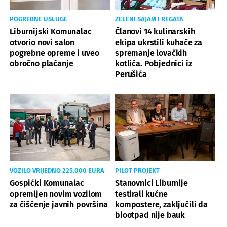
POGREBNE USLUGE
ZELENI SAJAM I REGATA
Liburnijski Komunalac
Članovi 14 kulinarskih
otvorio novi salon
ekipa ukrstili kuhače za
pogrebne opreme i uveo
spremanje lovačkih
obročno plaćanje
kotlića. Pobjednici iz
Perušića
VOZILO VRIJEDNO 225.000 EURA
PILOT PROJEKT
Gospićki Komunalac
Stanovnici Liburnije
opremljen novim vozilom
testirali kućne
za čišćenje javnih površina
kompostere, zaključili da
biootpad nije bauk