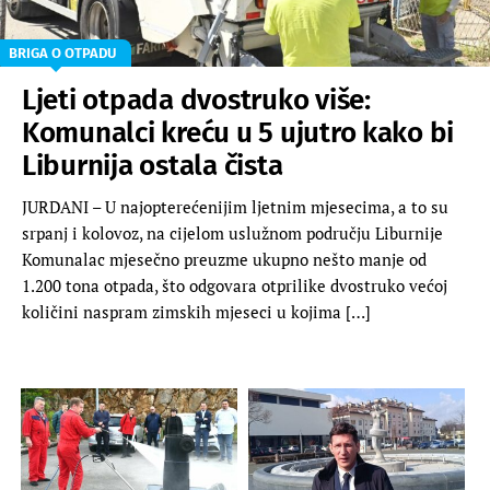
BRIGA O OTPADU
Ljeti otpada dvostruko više:
Komunalci kreću u 5 ujutro kako bi
Liburnija ostala čista
JURDANI – U najopterećenijim ljetnim mjesecima, a to su
srpanj i kolovoz, na cijelom uslužnom području Liburnije
Komunalac mjesečno preuzme ukupno nešto manje od
1.200 tona otpada, što odgovara otprilike dvostruko većoj
količini naspram zimskih mjeseci u kojima […]