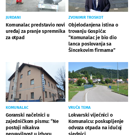
JURDANI
ZVONIMIR TROSKOT
Komunalac predstavio novi
Objelodanjena istina o
uređaj za pranje spremnika
trovanju Gospića:
za otpad
“Komunalac je bio dio
lanca poslovanja sa
Šincekovim firmama”
KOMUNALAC
VRUĆA TEMA
Goranski načelnici u
Lokvarski vijećnici o
zajedničkom pismu: “Ne
Komunalcu: poskupljenje
postoji nikakva
odvoza otpada na idućoj
nepravilnost u izboru
sjednici