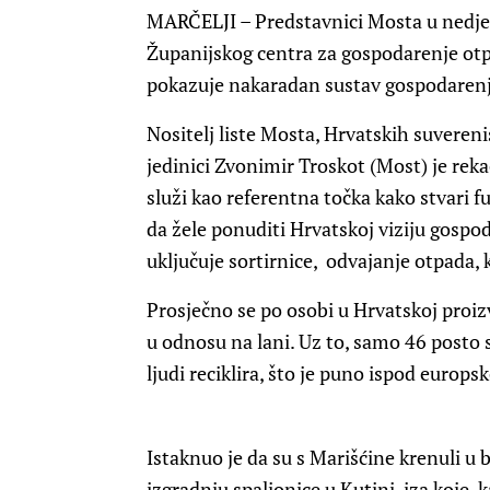
MARČELJI – Predstavnici Mosta u nedjel
Županijskog centra za gospodarenje otpa
pokazuje nakaradan sustav gospodarenj
Nositelj liste Mosta, Hrvatskih suvereni
jedinici Zvonimir Troskot (Most) je rek
služi kao referentna točka kako stvari 
da žele ponuditi Hrvatskoj viziju gospo
uključuje sortirnice, odvajanje otpada, 
Prosječno se po osobi u Hrvatskoj proi
u odnosu na lani. Uz to, samo 46 posto 
ljudi reciklira, što je puno ispod europsk
Istaknuo je da su s Marišćine krenuli u
izgradnju spalionice u Kutini, iza koje, k