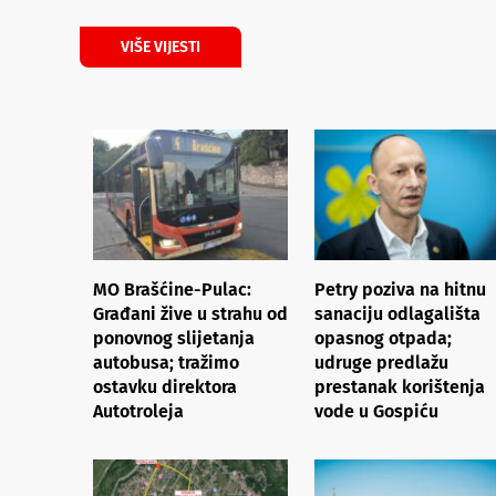
VIŠE VIJESTI
MO Brašćine-Pulac:
Petry poziva na hitnu
Građani žive u strahu od
sanaciju odlagališta
ponovnog slijetanja
opasnog otpada;
autobusa; tražimo
udruge predlažu
ostavku direktora
prestanak korištenja
Autotroleja
vode u Gospiću