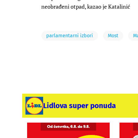
neobrađeni otpad, kazao je Katalinić
parlamentarni izbori
Most
Ma
Lidlova super ponuda