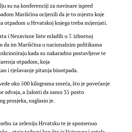
ju su na konferenciji za novinare ispred
dom Marišćina ocijenili da je to mjesto koje
a otpadom u Hrvatskoj kojega treba mijenjati.
sta i Nezavisne liste mladih u 7. izbornoj
ao da im Marišćina u nacionalnim politikama
funkcioniraju kada su nakaradno postavljene te
darenja otpadom, koja
kao i rješavanje pitanja biootpada.
zvede oko 500 kilograma smeća, što je povećanje
se odvaja, a žalosti da samo 35 posto
og prosjeka, naglasio je.
 borbu za zeleniju Hrvatsku te je spomenuo
aže, „stoje tajkuni kao što je Vujnovac i ostala