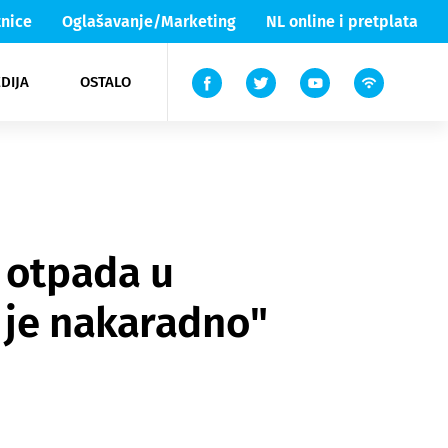
nice
Oglašavanje/Marketing
NL online i pretplata
DIJA
OSTALO
ar
ortovi
 List TV
entari
elgood
Lika & Senj
a otpada u
 je nakaradno"