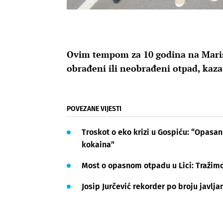
Ovim tempom za 10 godina na Marišći
obrađeni ili neobrađeni otpad, kaza
POVEZANE VIJESTI
Troskot o eko krizi u Gospiću: “Opasan 
kokaina”
Most o opasnom otpadu u Lici: Tražimo
Josip Jurčević rekorder po broju javljan