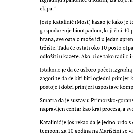
ekipa.“
Josip Katalinić (Most) kazao je kako je
gospodarenje biootpadom, koji čini 40
hrana, sve ostalo može ići u jedan spremn
tržište. Tada će ostati oko 10 posto otp
odložiti u kazete. Ako bi se tako radilo 
Istaknuo je da će uskoro početi izgradn
zagori te da će biti biti ogledni primje
postoje i dobri primjeri uspostave kom
Smatra da je sustav u Primorsko-goransk
napravljen centar kao kraj procesa, a s
Katalinić je još rekao da je jedno brdo 
tempom za 10 godina na Marišćini se više