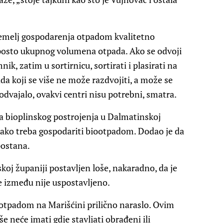
 temelj gospodarenja otpadom kvalitetno
 posto ukupnog volumena otpada. Ako se odvoji
ik, zatim u sortirnicu, sortirati i plasirati na
ada koji se više ne može razdvojiti, a može se
i odvajalo, ovakvi centri nisu potrebni, smatra.
ja bioplinskog postrojenja u Dalmatinskoj
r kako treba gospodariti biootpadom. Dodao je da
postana.
oj županiji postavljen loše, nakaradno, da je
ve između nije uspostavljeno.
s otpadom na Marišćini prilično naraslo. Ovim
 neće imati gdje stavljati obrađeni ili