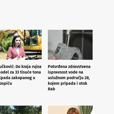
učković: Do kraja rujna
Potvrđena zdravstvena
odel za 33 tisuće tona
ispravnost vode na
tpada zakopanog u
uslužnom području 28,
ospiću
kojem pripada i otok
Rab