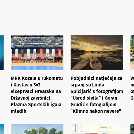
MRK Kozala u rukometu
Pobjednici natječaja za
V
i Kastav u 3×3
srpanj su Linda
m
viceprvaci Hrvatske na
Spicijarić s fotografijom
o
Državnoj završnici
“Usred sivila” i Goran
G
Plazma Sportskih igara
Grudić s fotografijom
mladih
“Klimno nakon nevere”