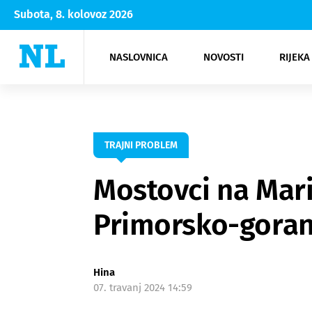
Subota, 8. kolovoz 2026
NASLOVNICA
NOVOSTI
RIJEKA
Rijeka
Kultura
Opatija
Hrvatsk
Moda
NK Rije
Sh
TRAJNI PROBLEM
Mostovci na Mari
Primorsko-gorans
Hina
07. travanj 2024 14:59