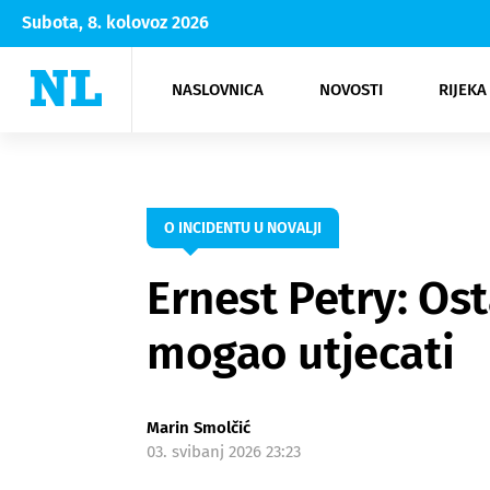
Subota, 8. kolovoz 2026
NASLOVNICA
NOVOSTI
RIJEKA
Rijeka
Kultura
Opatija
Hrvatsk
Moda
NK Rije
Sh
O INCIDENTU U NOVALJI
Ernest Petry: Os
mogao utjecati
Marin Smolčić
03. svibanj 2026 23:23