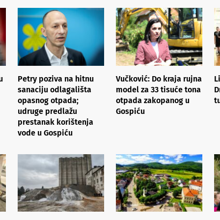
u
Petry poziva na hitnu
Vučković: Do kraja rujna
L
sanaciju odlagališta
model za 33 tisuće tona
D
opasnog otpada;
otpada zakopanog u
t
udruge predlažu
Gospiću
prestanak korištenja
vode u Gospiću