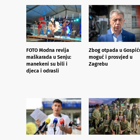
FOTO Modna revija
Zbog otpada u Gospić
maškarada u Senju:
moguć i prosvjed u
manekeni su bili i
Zagrebu
djeca i odrasli