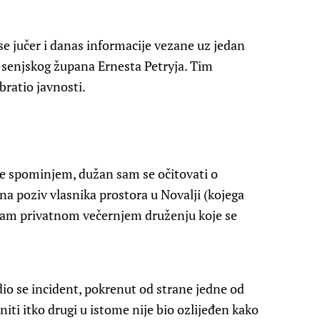
e jučer i danas informacije vezane uz jedan
o-senjskog župana Ernesta Petryja. Tim
ratio javnosti.
e spominjem, dužan sam se očitovati o
a poziv vlasnika prostora u Novalji (kojega
 sam privatnom večernjem druženju koje se
o se incident, pokrenut od strane jedne od
iti itko drugi u istome nije bio ozlijeđen kako