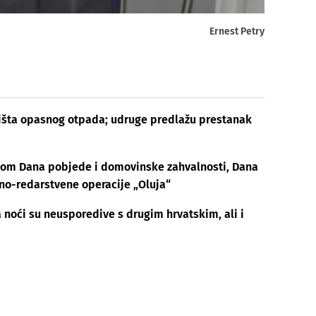
Ernest Petry
lišta opasnog otpada; udruge predlažu prestanak
dom Dana pobjede i domovinske zahvalnosti, Dana
ojno-redarstvene operacije „Oluja“
a noći su neusporedive s drugim hrvatskim, ali i