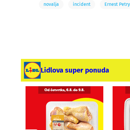
novalja
incident
Ernest Petry
Lidlova super ponuda