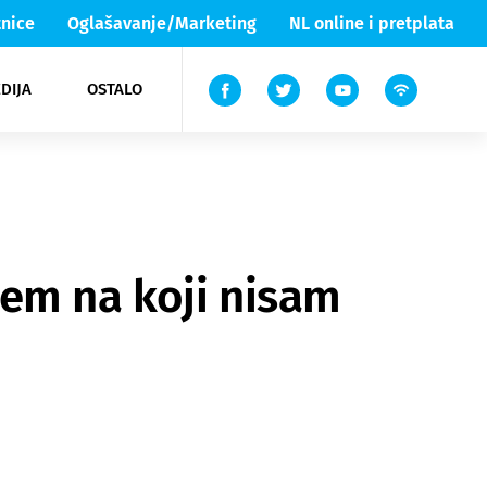
nice
Oglašavanje/Marketing
NL online i pretplata
DIJA
OSTALO
ar
ortovi
 List TV
entari
elgood
Lika & Senj
jem na koji nisam