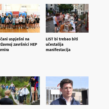
ičani uspješni na
LIST bi trebao biti
ržavnoj završnici HEP
učestalija
urnira
manifestacija