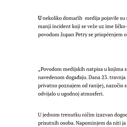
U
nekoliko domaćih medija pojavile su s
manji incident koji se veže uz ime ličk
povodom župan Petry se priopćenjem ob
„Povodom medijskih natpisa u kojima s
navedenom događaju. Dana 23. travnja n
privatno poznajem od ranije), nazočio
odvijalo u ugodnoj atmosferi.
U jednom trenutku ničim izazvan dogodi
prisutnih osoba. Napominjem da niti ja n