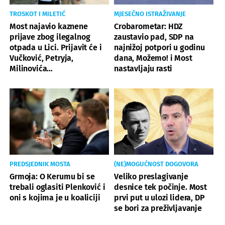
TROSKOT I MILETIĆ
MJESEČNO ISTRAŽIVANJE
Most najavio kaznene
Crobarometar: HDZ
prijave zbog ilegalnog
zaustavio pad, SDP na
otpada u Lici. Prijavit će i
najnižoj potpori u godinu
Vučković, Petryja,
dana, Možemo! i Most
Milinovića…
nastavljaju rasti
PREDSJEDNIK MOSTA
(NE)MOGUĆNOST DOGOVORA
Grmoja: O Kerumu bi se
Veliko preslagivanje
trebali oglasiti Plenković i
desnice tek počinje. Most
oni s kojima je u koaliciji
prvi put u ulozi lidera, DP
se bori za preživljavanje