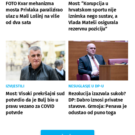
FOTO Kvar mehanizma
Most: “Korupcija u
mosta Privlaka paralizirao
hrvatskom sportu nije
ulaz u Mali Lošinj na više
iznimka nego sustav, a
od dva sata
Vlada Mateši osigurala
rezervnu poziciju”
IZVIJESTILI
NESUGLASJE U DP-U
Most: Visoki prekršajni sud
Rezolucija izazvala sukob?
potvrdio da je Bulj bio u
DP: Dabro iznosi privatne
pravu vezano za COVID
stavove. Grmoja: Penava je
potvrde
odustao od puno toga