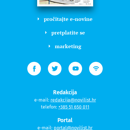
pročitajte e-novine
pretplatite se
marketing
Redakcija
e-mail:
redakcija@novilist.hr
telefon:
+385 51 650 011
Portal
e-mail:
portal@novilist.hr