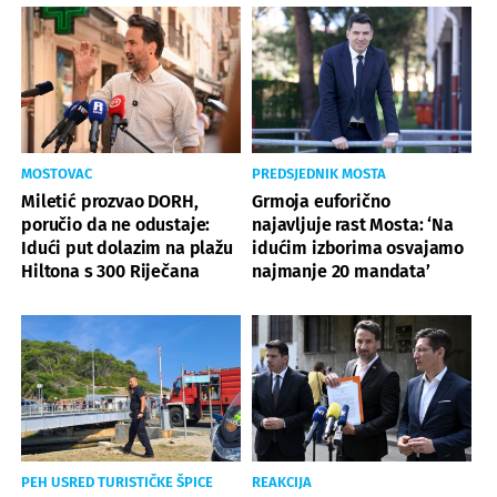
MOSTOVAC
PREDSJEDNIK MOSTA
Miletić prozvao DORH,
Grmoja euforično
poručio da ne odustaje:
najavljuje rast Mosta: ‘Na
Idući put dolazim na plažu
idućim izborima osvajamo
Hiltona s 300 Riječana
najmanje 20 mandata’
PEH USRED TURISTIČKE ŠPICE
REAKCIJA