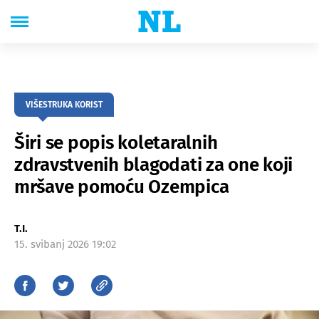
VIŠESTRUKA KORIST
Širi se popis koletaralnih
zdravstvenih blagodati za one koji
mršave pomoću Ozempica
T.I.
15. svibanj 2026 19:02