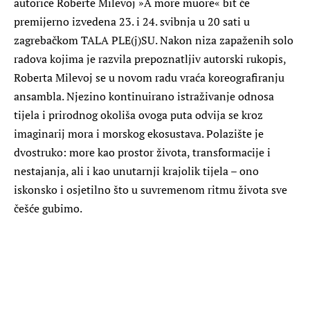
autorice Roberte Milevoj »A more muore« bit će
premijerno izvedena 23. i 24. svibnja u 20 sati u
zagrebačkom TALA PLE(j)SU. Nakon niza zapaženih solo
radova kojima je razvila prepoznatljiv autorski rukopis,
Roberta Milevoj se u novom radu vraća koreografiranju
ansambla. Njezino kontinuirano istraživanje odnosa
tijela i prirodnog okoliša ovoga puta odvija se kroz
imaginarij mora i morskog ekosustava. Polazište je
dvostruko: more kao prostor života, transformacije i
nestajanja, ali i kao unutarnji krajolik tijela – ono
iskonsko i osjetilno što u suvremenom ritmu života sve
češće gubimo.