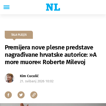
TALA PLE(J)S
Premijera nove plesne predstave
nagrađivane hrvatske autorice: »A
more muore« Roberte Milevoj
Kim Cuculić
21. svibanj 2026 10:02