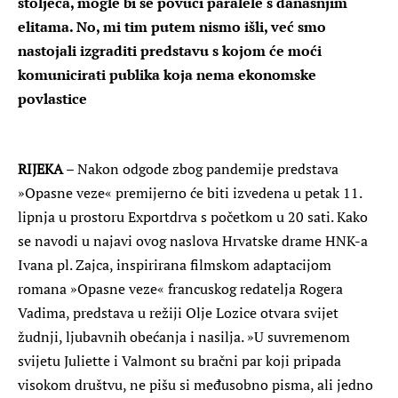
stoljeća, mogle bi se povući paralele s današnjim
elitama. No, mi tim putem nismo išli, već smo
nastojali izgraditi predstavu s kojom će moći
komunicirati publika koja nema ekonomske
povlastice
RIJEKA
– Nakon odgode zbog pandemije predstava
»Opasne veze« premijerno će biti izvedena u petak 11.
lipnja u prostoru Exportdrva s početkom u 20 sati. Kako
se navodi u najavi ovog naslova Hrvatske drame HNK-a
Ivana pl. Zajca, inspirirana filmskom adaptacijom
romana »Opasne veze« francuskog redatelja Rogera
Vadima, predstava u režiji Olje Lozice otvara svijet
žudnji, ljubavnih obećanja i nasilja. »U suvremenom
svijetu Juliette i Valmont su bračni par koji pripada
visokom društvu, ne pišu si međusobno pisma, ali jedno