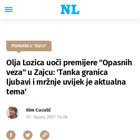
PREMIJERA U "ZAJCU"
Olja Lozica uoči premijere "Opasnih
veza" u Zajcu: 'Tanka granica
ljubavi i mržnje uvijek je aktualna
tema'
Kim Cuculić
07. lipanj 2021 14:28