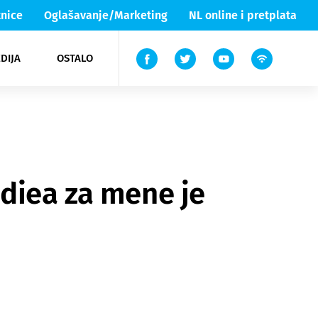
nice
Oglašavanje/Marketing
NL online i pretplata
DIJA
OSTALO
ar
ortovi
 List TV
entari
elgood
Lika & Senj
hdiea za mene je