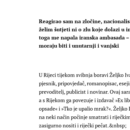
Reagirao sam na zločine, nacionalis
želim šutjeti ni o zlu koje dolazi u
toga me napala iranska ambasada – s
moraju biti i unutarnji i vanjski
U Rijeci tijekom svibnja boravi Željko 
pjesnik, pripovjedač, romanopisac, esejis
prevoditelj, publicist i novinar. Ovaj sa
a s Rijekom ga povezuje i izdavač »Ex lib
opsade« i »Tko je upalio mrak?«. Željko I
na neki način počinje smatrati i riječki
zasigurno nositi i riječki pečat.&nbsp;