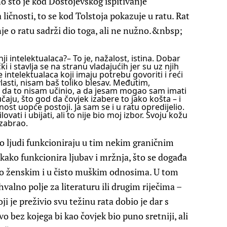
no što je kod Dostojevskog ispitivanje
ličnosti, to se kod Tolstoja pokazuje u ratu. Rat
je o ratu sadrži dio toga, ali ne nužno.&nbsp;
nji intelektualaca?
– To je, nažalost, istina. Dobar
 i stavlja se na stranu vladajućih jer su uz njih
će intelektualaca koji imaju potrebu govoriti i reći
vlasti, nisam baš toliko blesav. Međutim,
 da to nisam učinio, a da jesam mogao sam imati
ju, što god da čovjek izabere to jako košta – i
isnost uopće postoji. Ja sam se i u ratu opredijelio.
lovati i ubijati, ali to nije bio moj izbor. Svoju kožu
izabrao.
ko ljudi funkcioniraju u tim nekim graničnim
 kako funkcionira ljubav i mržnja, što se događa
sto ženskim i u čisto muškim odnosima. U tom
valno polje za literaturu ili drugim riječima –
oji je preživio svu težinu rata dobio je dar s
 bez kojega bi kao čovjek bio puno sretniji, ali