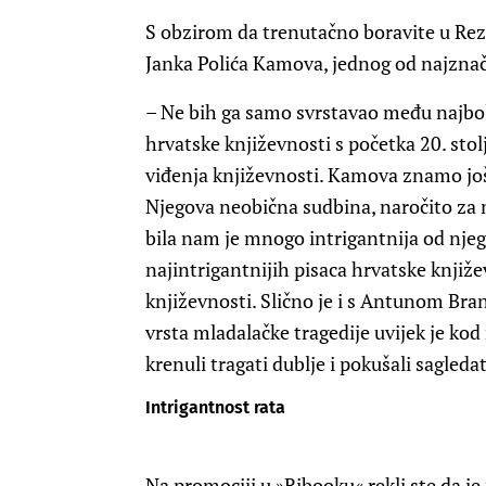
S obzirom da trenutačno boravite u Rez
Janka Polića Kamova, jednog od najznača
– Ne bih ga samo svrstavao među najbolj
hrvatske književnosti s početka 20. stol
viđenja književnosti. Kamova znamo još
Njegova neobična sudbina, naročito za m
bila nam je mnogo intrigantnija od nje
najintrigantnijih pisaca hrvatske knjiž
književnosti. Slično je i s Antunom B
vrsta mladalačke tragedije uvijek je k
krenuli tragati dublje i pokušali sagle
Intrigantnost rata
Na promociji u »Ribooku« rekli ste da je