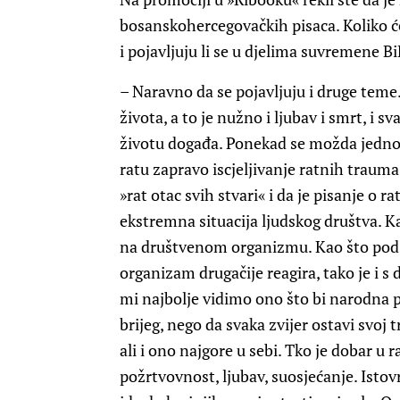
bosanskohercegovačkih pisaca. Koliko će
i pojavljuju li se u djelima suvremene B
– Naravno da se pojavljuju i druge teme.
života, a to je nužno i ljubav i smrt, i s
životu događa. Ponekad se možda jednost
ratu zapravo iscjeljivanje ratnih trauma.
»rat otac svih stvari« i da je pisanje o 
ekstremna situacija ljudskog društva. K
na društvenom organizmu. Kao što pod 
organizam drugačije reagira, tako je i 
mi najbolje vidimo ono što bi narodna p
brijeg, nego da svaka zvijer ostavi svoj t
ali i ono najgore u sebi. Tko je dobar u 
požrtvovnost, ljubav, suosjećanje. Isto