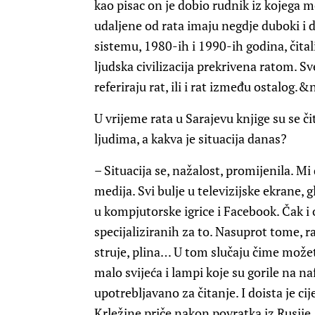
kao pisac on je dobio rudnik iz kojega 
udaljene od rata imaju negdje duboki i 
sistemu, 1980-ih i 1990-ih godina, čital
ljudska civilizacija prekrivena ratom. Sve
referiraju rat, ili i rat između ostalog.&
U vrijeme rata u Sarajevu knjige su se či
ljudima, a kakva je situacija danas?
– Situacija se, nažalost, promijenila. Mi
medija. Svi bulje u televizijske ekrane, g
u kompjutorske igrice i Facebook. Čak i 
specijaliziranih za to. Nasuprot tome, r
struje, plina… U tom slučaju čime možet
malo svijeća i lampi koje su gorile na naf
upotrebljavano za čitanje. I doista je cij
Krležine priče nakon povratka iz Rusije.