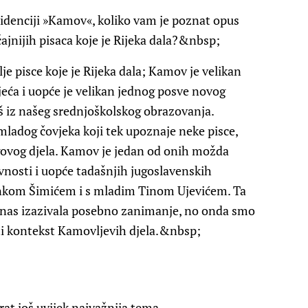
idenciji »Kamov«, koliko vam je poznat opus
jnijih pisaca koje je Rijeka dala?&nbsp;
e pisce koje je Rijeka dala; Kamov je velikan
jeća i uopće je velikan jednog posve novog
 iz našeg srednjoškolskog obrazovanja.
ladog čovjeka koji tek upoznaje neke pisce,
govog djela. Kamov je jedan od onih možda
evnosti i uopće tadašnjih jugoslavenskih
rankom Šimićem i s mladim Tinom Ujevićem. Ta
od nas izazivala posebno zanimanje, no onda smo
dati kontekst Kamovljevih djela.&nbsp;
 rat još uvijek najvažnija tema