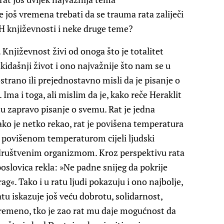
 još vremena trebati da se trauma rata zaliječi
iH književnosti i neke druge teme?
 Književnost živi od onoga što je totalitet
vakidašnji život i ono najvažnije što nam se u
rano ili prejednostavno misli da je pisanje o
 Ima i toga, ali mislim da je, kako reče Heraklit
ratu zapravo pisanje o svemu. Rat je jedna
ako je netko rekao, rat je povišena temperatura
povišenom temperaturom cijeli ljudski
s društvenim organizmom. Kroz perspektivu rata
oslovica rekla: »Ne padne snijeg da pokrije
rag«. Tako i u ratu ljudi pokazuju i ono najbolje,
ratu iskazuje još veću dobrotu, solidarnost,
vremeno, tko je zao rat mu daje mogućnost da