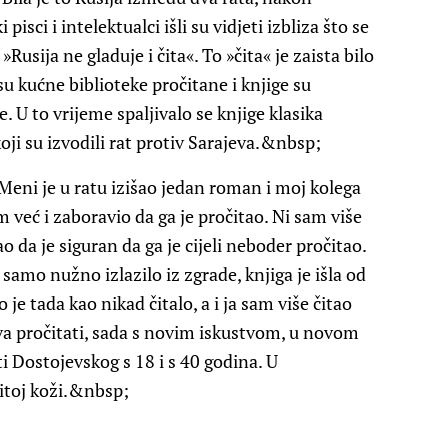
pisci i intelektualci išli su vidjeti izbliza što se
Rusija ne gladuje i čita«. To »čita« je zaista bilo
su kućne biblioteke pročitane i knjige su
. U to vrijeme spaljivalo se knjige klasika
ji su izvodili rat protiv Sarajeva.&nbsp;
Meni je u ratu izišao jedan roman i moj kolega
m već i zaboravio da ga je pročitao. Ni sam više
ao da je siguran da ga je cijeli neboder pročitao.
amo nužno izlazilo iz zgrade, knjiga je išla od
 je tada kao nikad čitalo, a i ja sam više čitao
ova pročitati, sada s novim iskustvom, u novom
ti Dostojevskog s 18 i s 40 godina. U
itoj koži.&nbsp;