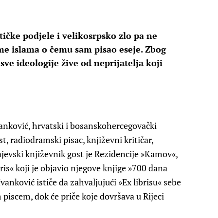
tičke podjele i velikosrpsko zlo pa ne
 ime islama o čemu sam pisao eseje. Zbog
ve ideologije žive od neprijatelja koji
Ivanković, hrvatski i bosanskohercegovački
t, radiodramski pisac, književni kritičar,
rajevski književnik gost je Rezidencije »Kamov«,
ris« koji je objavio njegove knjige »700 dana
vanković ističe da zahvaljujući »Ex librisu« sebe
m piscem, dok će priče koje dovršava u Rijeci