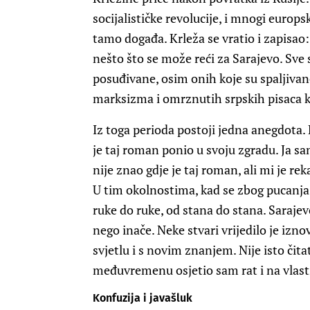
socijalističke revolucije, i mnogi europski 
tamo događa. Krleža se vratio i zapisao: »
nešto što se može reći za Sarajevo. Sve 
posuđivane, osim onih koje su spaljivane
marksizma i omrznutih srpskih pisaca ko
Iz toga perioda postoji jedna anegdota. 
je taj roman ponio u svoju zgradu. Ja sa
nije znao gdje je taj roman, ali mi je rek
U tim okolnostima, kad se zbog pucanja s
ruke do ruke, od stana do stana. Sarajevo
nego inače. Neke stvari vrijedilo je izn
svjetlu i s novim znanjem. Nije isto čita
međuvremenu osjetio sam rat i na vlast
Konfuzija i javašluk