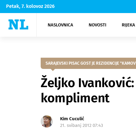
Petak, 7. kolovoz 2026
NASLOVNICA
NOVOSTI
RIJEKA
Rijeka
Kultura
Opatija
Hrvatsk
Moda
NK Rije
Sh
SARAJEVSKI PISAC GOST JE REZIDENCIJE "KAMOV
Željko Ivanković
kompliment
Kim Cuculić
21. svibanj 2012 07:43