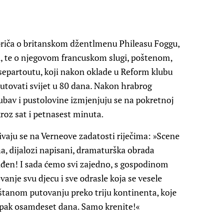
 priča o britanskom džentlmenu Phileasu Foggu,
, te o njegovom francuskom slugi, poštenom,
ssepartoutu, koji nakon oklade u Reform klubu
utovati svijet u 80 dana. Nakon hrabrog
ljubav i pustolovine izmjenjuju se na pokretnoj
roz sat i petnasest minuta.
zivaju se na Verneove zadatosti riječima: »Scene
a, dijalozi napisani, dramaturška obrada
uđen! I sada ćemo svi zajedno, s gospodinom
anje svu djecu i sve odrasle koja se vesele
tanom putovanju preko triju kontinenta, koje
 ipak osamdeset dana. Samo krenite!«