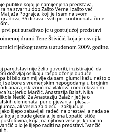
aje publike kojoj je namijenjena predstava,
ira na stvarnu dob.
Zašto Verne i zašto već
 Matjaža Pograjca, koji je i sam na svom
gradova, 36 država i svih pet kontinenata čime
vom.
 prvi put surađivao je u gostujućoj predstavi
oimenoj drami Tene Štivičić, koja je osvojila
zornici riječkog teatra u studenom 2009. godine.
 paredstavi nije želio govoriti, inzistirajući da
obni doživljaj oslikaju raspoloženje buduće
a bi bilo zanimljivije da sami glumci kažu nešto o
koji se bore s vremenskim nepogodama u brojnim
dijanaca, iskliznućima vlakova i neočekivanim
a su: Jerko Marčić, Anastazija Balaž, Nika
Nikola Nedić.
Za Anastaziju Balaž riječ je o
afskih elemenata, puno pjevanja i plesa.
–
lumca, ali vesela za djecu – zaključuje
ako lijepo zabavljali radeći na prestavi, a nada se
ika koja je bude gledala.
Jelena Lopatić ističe
 pustolovina, koja, na njihovo veselje, konačno
vančić bilo je lijepo raditi na predstavi. Ivančić
jih.