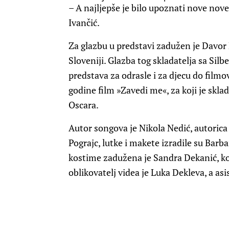
– A najljepše je bilo upoznati nove nove
Ivančić.
Za glazbu u predstavi zadužen je Davor 
Sloveniji. Glazba tog skladatelja sa Si
predstava za odrasle i za djecu do filmov
godine film »Zavedi me«, za koji je skla
Oscara.
Autor songova je Nikola Nedić, autorica
Pograjc, lutke i makete izradile su Barb
kostime zadužena je Sandra Dekanić, ko
oblikovatelj videa je Luka Dekleva, a asi