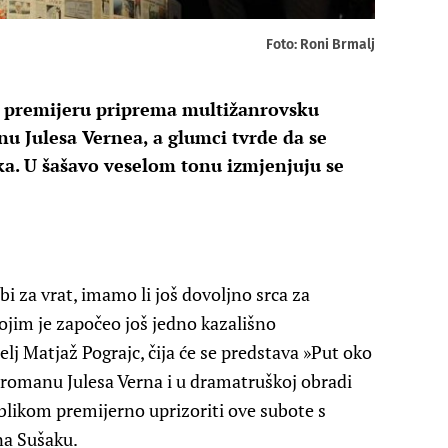
Foto: Roni Brmalj
u premijeru priprema multižanrovsku
 Julesa Vernea, a glumci tvrde da se
ka. U šašavo veselom tonu izmjenjuju se
i za vrat, imamo li još dovoljno srca za
kojim je započeo još jedno kazališno
elj Matjaž Pograjc, čija će se predstava »Put oko
romanu Julesa Verna i u dramatruškoj obradi
blikom premijerno uprizoriti ove subote s
na Sušaku.