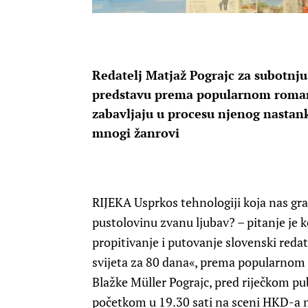
Redatelj Matjaž Pograjc za subotnj
predstavu prema popularnom romanu
zabavljaju u procesu njenog nastan
mnogi žanrovi
RIJEKA Usprkos tehnologiji koja nas grab
pustolovinu zvanu ljubav? – pitanje je 
propitivanje i putovanje slovenski redat
svijeta za 80 dana«, prema popularnom 
Blažke Müller Pograjc, pred riječkom pu
početkom u 19.30 sati na sceni HKD-a 