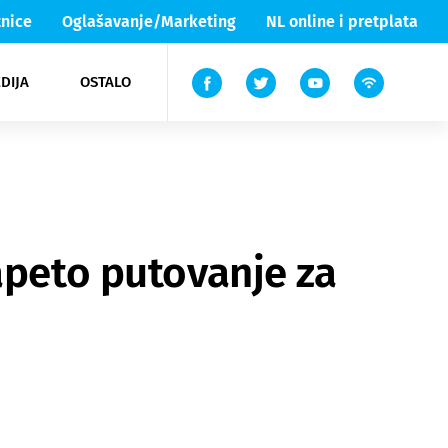
nice
Oglašavanje/Marketing
NL online i pretplata
DIJA
OSTALO
ar
ortovi
 List TV
entari
elgood
Lika & Senj
apeto putovanje za