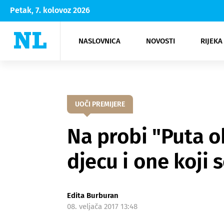
Petak, 7. kolovoz 2026
NASLOVNICA
NOVOSTI
RIJEKA
Rijeka
Kultura
Opatija
Hrvatsk
Moda
NK Rije
Sh
UOČI PREMIJERE
Na probi "Puta o
djecu i one koji 
Edita Burburan
08. veljača 2017 13:48