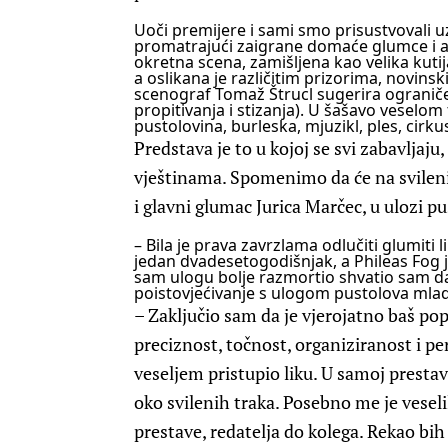
Uoči premijere i sami smo prisustvovali
promatrajući zaigrane domaće glumce i aut
okretna scena, zamišljena kao velika kuti
a oslikana je različitim prizorima, novins
scenograf Tomaž Štrucl sugerira ograniče
propitivanja i stizanja). U šašavo veselo
pustolovina, burleska, mjuzikl, ples, cirk
Predstava je to u kojoj se svi zabavljaju,
vještinama. Spomenimo da će na svilen
i glavni glumac Jurica Marčec, u ulozi 
– Bila je prava zavrzlama odlučiti glumiti 
jedan dvadesetogodišnjak, a Phileas Fog j
sam ulogu bolje razmortio shvatio sam da 
poistovjećivanje s ulogom pustolova mladi
– Zaključio sam da je vjerojatno baš p
preciznost, točnost, organiziranost i pe
veseljem pristupio liku. U samoj prestavi
oko svilenih traka. Posebno me je veseli
prestave, redatelja do kolega. Rekao bih