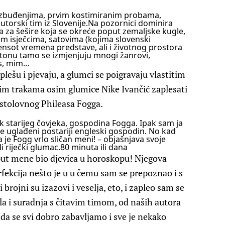
 uzbuđenjima, prvim kostimiranim probama,
orski tim iz Slovenije.
Na pozornici dominira
ja za šešire koja se okreće poput zemaljske kugle,
kim isječcima, satovima (kojima slovenski
nsot vremena predstave, ali i životnog prostora
m tonu tamo se izmjenjuju mnogi žanrovi,
us, mim…
 plešu i pjevaju, a glumci se poigravaju vlastitim
im trakama osim glumice Nike Ivančić zaplesati
pustolovnog Phileasa Fogga.
lik starijeg čovjeka, gospodina Fogga. Ipak sam ja
e uglađeni postariji engleski gospodin. No kad
je Fogg vrlo sličan meni! – objašnjava svoje
 riječki glumac.
80 minuta ili dana
oput mene bio djevica u horoskopu! Njegova
rfekcija nešto je u u čemu sam se prepoznao i s
 brojni su izazovi i veselja, eto, i zapleo sam se
la i suradnja s čitavim timom, od naših autora
 da se svi dobro zabavljamo i sve je nekako