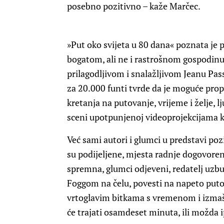
posebno pozitivno – kaže Marčec.
»Put oko svijeta u 80 dana« poznata je
bogatom, ali ne i rastrošnom gospodinu
prilagodljivom i snalažljivom Jeanu Pa
za 20.000 funti tvrde da je moguće prop
kretanja na putovanje, vrijeme i želje, 
sceni upotpunjenoj videoprojekcijama k
Već sami autori i glumci u predstavi po
su podijeljene, mjesta radnje dogovoren
spremna, glumci odjeveni, redatelj uzb
Foggom na čelu, povesti na napeto putov
vrtoglavim bitkama s vremenom i izmaš
će trajati osamdeset minuta, ili možda