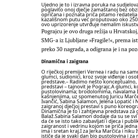
Ujedno je to i izravna poruka na sudjelov
poglavito onoj dječje zamaštanoj bez obz
opričana i poznata priča pitamo redatelja
kazališnom putu već proputovao oko 250 
ovo uprizorenje utvrđuje nemalim iskust
Pograjcu je ovo druga režija u Hrvatskoj,
SMG-a iz Ljubljane »Fragile!«, prema ist
preko 30 nagrada, a odigrana je i na po
Dinamična i zaigrana
O riječkoj premijeri Vernea i radu na samoj
glumci, sudionici, kroz svoje viđenje i os
predstave.
– Radimo nešto konceptualno, p
predstavi – tajnovit je Pograjc.
A glumci, 
pustolovinama; brodolomima, navalama In
kašnjenjima, uz spomenutog Juricu Marčec
Ivančić, Sabina Salamon, Jelena Lopatić i 
zaigranoj dječjoj prestavi s puno koreogr
Dinamična je to i zahtjevna predstava za g
Balaž.
Sabina Salamon dodaje da su se svi j
da će se isto tako zabavljati i djeca i publ
zaigranost i vedrinu kojom se priča jedna
ima i sretan kraj.
I za Jerka Marčića i niku I
ističe da je svaki dan bio pustolovina i za n