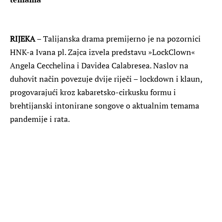
RIJEKA
– Talijanska drama premijerno je na pozornici
HNK-a Ivana pl. Zajca izvela predstavu »LockClown«
Angela Cecchelina i Davidea Calabresea. Naslov na
duhovit način povezuje dvije riječi – lockdown i klaun,
progovarajući kroz kabaretsko-cirkusku formu i
brehtijanski intonirane songove o aktualnim temama
pandemije i rata.