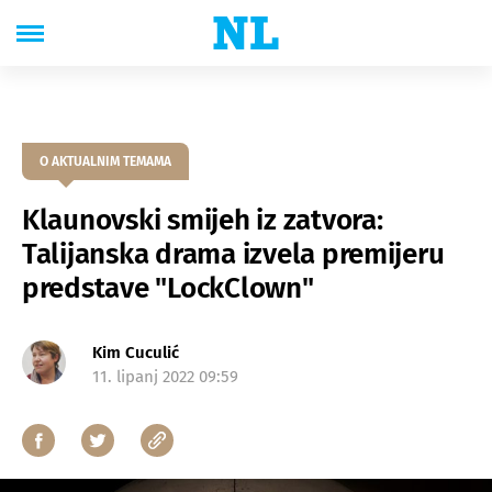
O AKTUALNIM TEMAMA
Klaunovski smijeh iz zatvora:
Talijanska drama izvela premijeru
predstave "LockClown"
Kim Cuculić
11. lipanj 2022 09:59