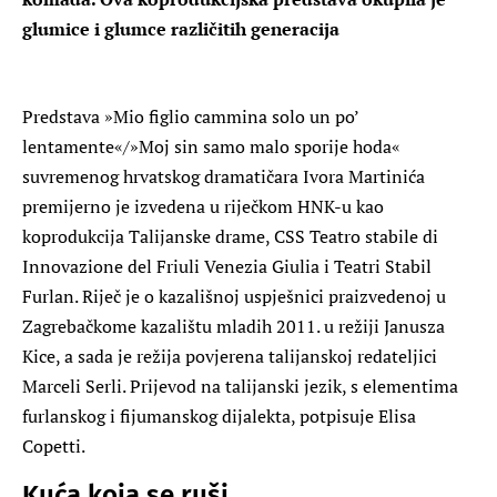
glumice i glumce različitih generacija
Predstava »Mio figlio cammina solo un po’
lentamente«/»Moj sin samo malo sporije hoda«
suvremenog hrvatskog dramatičara Ivora Martinića
premijerno je izvedena u riječkom HNK-u kao
koprodukcija Talijanske drame, CSS Teatro stabile di
Innovazione del Friuli Venezia Giulia i Teatri Stabil
Furlan. Riječ je o kazališnoj uspješnici praizvedenoj u
Zagrebačkome kazalištu mladih 2011. u režiji Janusza
Kice, a sada je režija povjerena talijanskoj redateljici
Marceli Serli. Prijevod na talijanski jezik, s elementima
furlanskog i fijumanskog dijalekta, potpisuje Elisa
Copetti.
Kuća koja se ruši