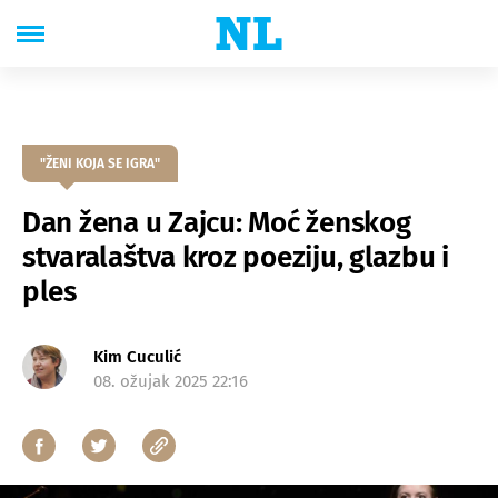
"ŽENI KOJA SE IGRA"
Dan žena u Zajcu: Moć ženskog
stvaralaštva kroz poeziju, glazbu i
ples
Kim Cuculić
08. ožujak 2025 22:16