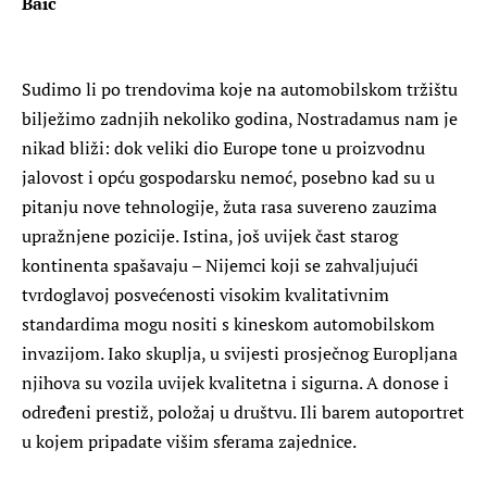
Baic
Sudimo li po trendovima koje na automobilskom tržištu
bilježimo zadnjih nekoliko godina, Nostradamus nam je
nikad bliži: dok veliki dio Europe tone u proizvodnu
jalovost i opću gospodarsku nemoć, posebno kad su u
pitanju nove tehnologije, žuta rasa suvereno zauzima
upražnjene pozicije. Istina, još uvijek čast starog
kontinenta spašavaju – Nijemci koji se zahvaljujući
tvrdoglavoj posvećenosti visokim kvalitativnim
standardima mogu nositi s kineskom automobilskom
invazijom. Iako skuplja, u svijesti prosječnog Europljana
njihova su vozila uvijek kvalitetna i sigurna. A donose i
određeni prestiž, položaj u društvu. Ili barem autoportret
u kojem pripadate višim sferama zajednice.