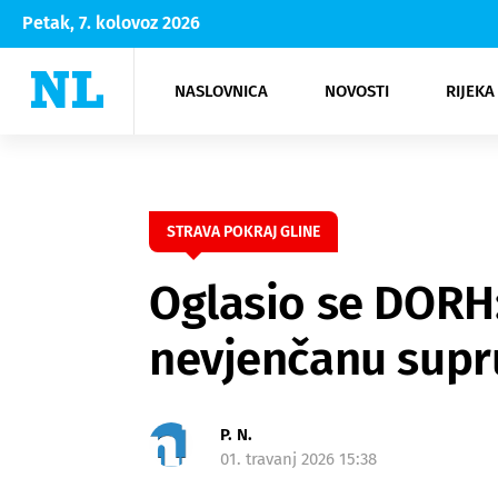
Petak, 7. kolovoz 2026
NASLOVNICA
NOVOSTI
RIJEKA
Rijeka
Kultura
Opatija
Hrvatsk
Moda
NK Rije
Sh
STRAVA POKRAJ GLINE
Oglasio se DORH:
nevjenčanu supr
P. N.
01. travanj 2026 15:38