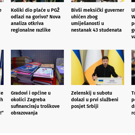
e
Koliki dio plaće u PGŽ
Bivši meksički guverner
U
odlazi na gorivo? Nova
uhićen zbog
W
analiza otkriva
umiješanosti u
p
regionalne razlike​
nestanak 43 studenata
g
v
je
Gradovi i općine u
Zelenskij u subotu
T
ih
okolici Zagreba
dolazi u prvi službeni
p
sufinanciraju troškove
posjet Srbiji
d
!”
obrazovanja
r