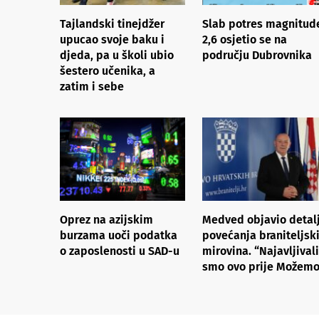
Tajlandski tinejdžer
Slab potres magnitud
upucao svoje baku i
2,6 osjetio se na
djeda, pa u školi ubio
području Dubrovnika
šestero učenika, a
zatim i sebe
Oprez na azijskim
Medved objavio detal
burzama uoči podatka
povećanja braniteljsk
o zaposlenosti u SAD-u
mirovina. “Najavljivali
smo ovo prije Možemo