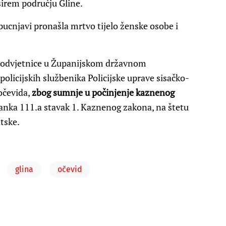
širem području Gline.
pucnjavi pronašla mrtvo tijelo ženske osobe i
 odvjetnice u Županijskom državnom
olicijskih službenika Policijske uprave sisačko-
očevida,
zbog sumnje u počinjenje kaznenog
lanka 111.a stavak 1. Kaznenog zakona, na štetu
tske.
glina
očevid