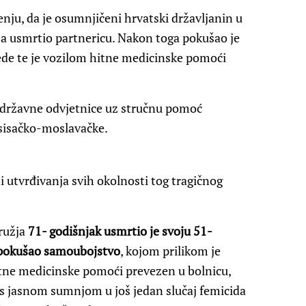
enju, da je osumnjičeni hrvatski državljanin u
žja usmrtio partnericu. Nakon toga pokušao je
ede te je vozilom hitne medicinske pomoći
 državne odvjetnice uz stručnu pomoć
e sisačko-moslavačke.
di utvrđivanja svih okolnosti tog tragičnog
oružja
71- godišnjak usmrtio je svoju 51-
pokušao samoubojstvo
, kojom prilikom je
itne medicinske pomoći prevezen u bolnicu,
s jasnom sumnjom u još jedan slučaj femicida