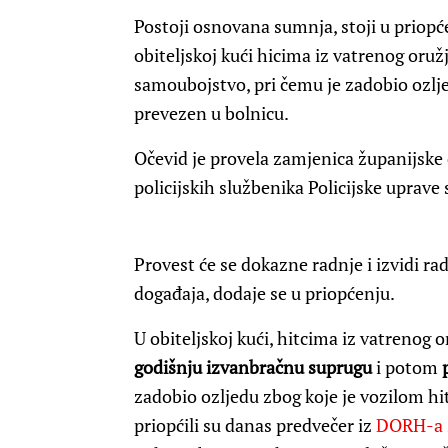
Postoji osnovana sumnja, stoji u priopć
obiteljskoj kući hicima iz vatrenog oru
samoubojstvo, pri čemu je zadobio ozlj
prevezen u bolnicu.
Očevid je provela zamjenica županijske
policijskih službenika Policijske uprav
Provest će se dokazne radnje i izvidi ra
događaja, dodaje se u priopćenju.
U obiteljskoj kući, hitcima iz vatrenog 
godišnju izvanbračnu suprugu
i potom
zadobio ozljedu zbog koje je vozilom h
priopćili su danas predvečer iz
DORH-a