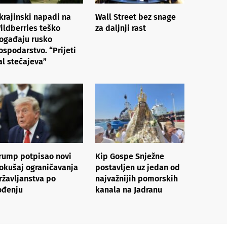
krajinski napadi na
Wall Street bez snage
ildberries teško
za daljnji rast
ogađaju rusko
ospodarstvo. “Prijeti
al stečajeva”
rump potpisao novi
Kip Gospe Snježne
okušaj ograničavanja
postavljen uz jedan od
ržavljanstva po
najvažnijih pomorskih
ođenju
kanala na Jadranu