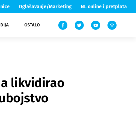
nice
Oglašavanje/Marketing
NL online i pretplata
DIJA
OSTALO
ar
ortovi
 List TV
entari
elgood
Lika & Senj
a likvidirao
ubojstvo