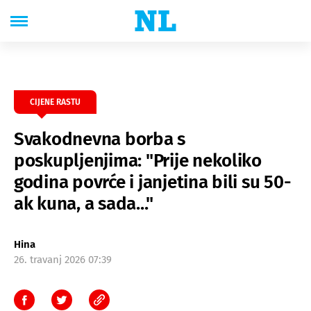
CIJENE RASTU
Svakodnevna borba s
poskupljenjima: "Prije nekoliko
godina povrće i janjetina bili su 50-
ak kuna, a sada..."
Hina
26. travanj 2026 07:39