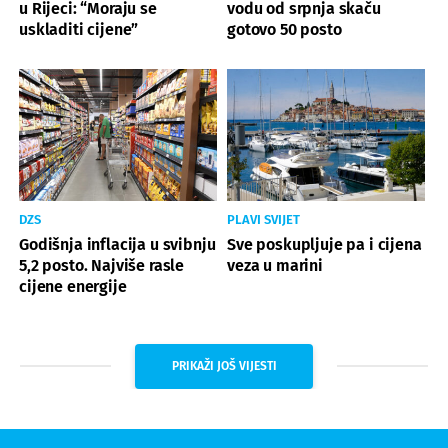
u Rijeci: “Moraju se
vodu od srpnja skaču
uskladiti cijene”
gotovo 50 posto
DZS
PLAVI SVIJET
Godišnja inflacija u svibnju
Sve poskupljuje pa i cijena
5,2 posto. Najviše rasle
veza u marini
cijene energije
PRIKAŽI JOŠ VIJESTI