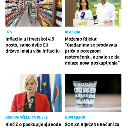
DZS
REAKCIJA
Inflacija u Hrvatskoj 4,5
Možemo Rijeka:
posto, samo dvije EU
“Građanima se prodavala
države imaju višu inflaciju
priča o poreznom
rasterećenju, a znalo se da
dolaze nova poskupljenja”
GRADONAČELNICA RIJEKE
NOVI CJENIK
Rinčić o poskupljenju vode
ŠOK ZA RIJEČANE Računi za