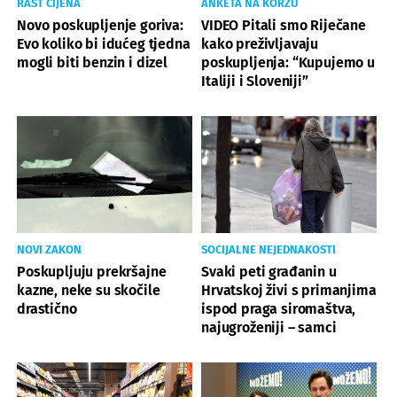
RAST CIJENA
ANKETA NA KORZU
Novo poskupljenje goriva:
VIDEO Pitali smo Riječane
Evo koliko bi idućeg tjedna
kako preživljavaju
mogli biti benzin i dizel
poskupljenja: “Kupujemo u
Italiji i Sloveniji”
NOVI ZAKON
SOCIJALNE NEJEDNAKOSTI
Poskupljuju prekršajne
Svaki peti građanin u
kazne, neke su skočile
Hrvatskoj živi s primanjima
drastično
ispod praga siromaštva,
najugroženiji – samci