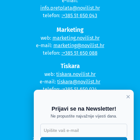
e-mail:
info.pretplata@novilist.hr
telefon:
:+385 51 650 043
Marketing
web:
marketing.novilist.hr
e-mail:
marketing@novilist.hr
telefon:
:+385 51 650 088
Tiskara
web:
tiskara.novilist.hr
e-mail:
tiskara@novilist.hr
telefon:
:+385 51 650 024
×
Copyright © 2020. Novi list
Prijavi se na Newsletter!
Kontakt
Ne propustite najvažnije vijesti dana.
Politika privatnosti
Politika kolačića
Zahtjev za pristup informacijama