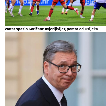
Vratar spasio Goričane uvjerljivijeg poraza od Osijeka