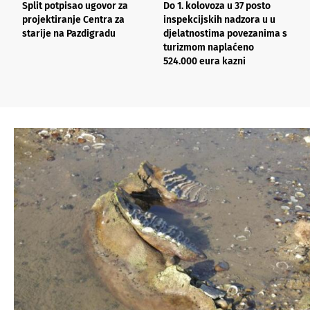
Split potpisao ugovor za
Do 1. kolovoza u 37 posto
S
projektiranje Centra za
inspekcijskih nadzora u u
S
starije na Pazdigradu
djelatnostima povezanima s
p
turizmom naplaćeno
524.000 eura kazni