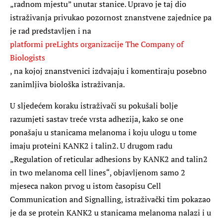
„radnom mjestu” unutar stanice. Upravo je taj dio
istraživanja privukao pozornost znanstvene zajednice pa
je rad predstavljen i na
platformi preLights organizacije
The Company of
Biologists
, na kojoj znanstvenici izdvajaju i komentiraju posebno
zanimljiva biološka istraživanja.
U sljedećem koraku istraživači su pokušali bolje
razumjeti sastav treće vrsta adhezija, kako se one
ponašaju u stanicama melanoma i koju ulogu u tome
imaju proteini KANK2 i talin2. U drugom radu
„
Regulation of reticular adhesions by KANK2 and talin2
in two melanoma cell lines“
, objavljenom samo 2
mjeseca nakon prvog u istom časopisu
Cell
Communication and Signalling
, istraživački tim pokazao
je da se protein KANK2 u stanicama melanoma nalazi i u