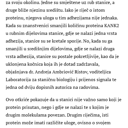
za svoju okolinu. Jedne su smještene uz rub stanice, a
druge bliže njezinu središtu. Iako je riječ o istom
proteinu, njegova uloga u tim adhezijama nije jednaka.
Kada su znanstvenici smanjili količinu proteina KANK2
u rubnim dijelovima stanice, gdje se nalazi jedna vrsta
adhezija, stanice su se kretale sporije. No, kada su ga
smanjili u središnjim dijelovima, gdje se nalazi druga
vrsta adhezija, stanice su postale pokretljivije, kao da je
uklonjena kočnica koja ih je dotad zadržavala,
objašnjava dr.
Andreja Ambriović Ristov
, voditeljica
Laboratorija za staničnu biologiju i prijenos signala te
jedna od dviju dopisnih autorica na radovima.
Ovo otkriće pokazuje da u stanici nije važno samo koji je
protein prisutan, nego i gdje se nalazi te s kojim je
drugim molekulama povezan. Drugim riječima, isti
protein može imati različite uloge, ovisno o svojem