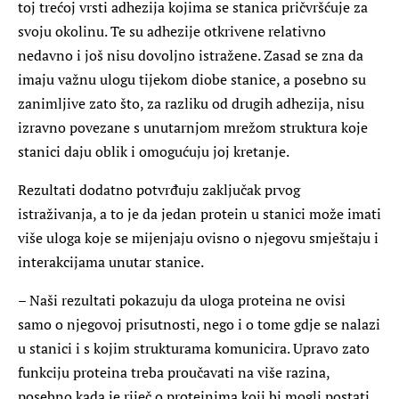
toj trećoj vrsti adhezija kojima se stanica pričvršćuje za
svoju okolinu. Te su adhezije otkrivene relativno
nedavno i još nisu dovoljno istražene. Zasad se zna da
imaju važnu ulogu tijekom diobe stanice, a posebno su
zanimljive zato što, za razliku od drugih adhezija, nisu
izravno povezane s unutarnjom mrežom struktura koje
stanici daju oblik i omogućuju joj kretanje.
Rezultati dodatno potvrđuju zaključak prvog
istraživanja, a to je da jedan protein u stanici može imati
više uloga koje se mijenjaju ovisno o njegovu smještaju i
interakcijama unutar stanice.
– Naši rezultati pokazuju da uloga proteina ne ovisi
samo o njegovoj prisutnosti, nego i o tome gdje se nalazi
u stanici i s kojim strukturama komunicira. Upravo zato
funkciju proteina treba proučavati na više razina,
posebno kada je riječ o proteinima koji bi mogli postati