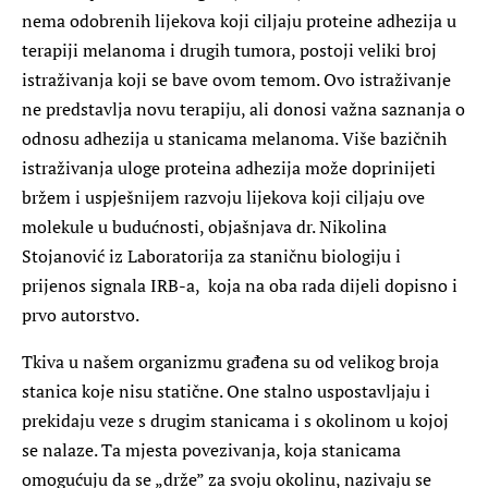
nema odobrenih lijekova koji ciljaju proteine adhezija u
terapiji melanoma i drugih tumora, postoji veliki broj
istraživanja koji se bave ovom temom. Ovo istraživanje
ne predstavlja novu terapiju, ali donosi važna saznanja o
odnosu adhezija u stanicama melanoma. Više bazičnih
istraživanja uloge proteina adhezija može doprinijeti
bržem i uspješnijem razvoju lijekova koji ciljaju ove
molekule u budućnosti, objašnjava dr.
Nikolina
Stojanović
iz Laboratorija za staničnu biologiju i
prijenos signala IRB-a, koja na oba rada dijeli dopisno i
prvo autorstvo.
Tkiva u našem organizmu građena su od velikog broja
stanica koje nisu statične.
One stalno uspostavljaju i
prekidaju veze s drugim stanicama i s okolinom u kojoj
se nalaze. Ta mjesta povezivanja, koja stanicama
omogućuju da se „drže” za svoju okolinu, nazivaju se