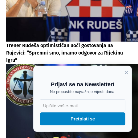
Trener Rudeša optimističan uoči gostovanja na
Rujevici: “Spremni smo, imamo odgovor za Rijekinu
igru”
×
Prijavi se na Newsletter!
Ne propustite najvažnije vijesti dana.
X
Pretplati se