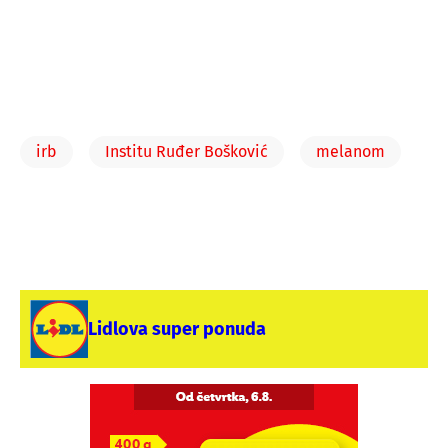
irb
Institu Ruđer Bošković
melanom
Lidlova super ponuda