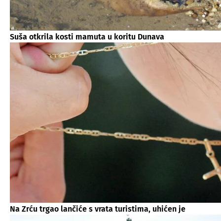
Suša otkrila kosti mamuta u koritu Dunava
Na Zrću trgao lančiće s vrata turistima, uhićen je