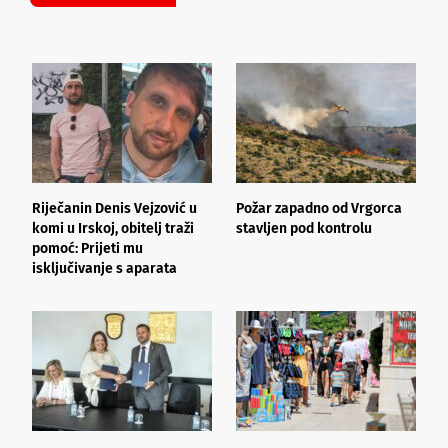
Riječanin Denis Vejzović u
Požar zapadno od Vrgorca
L
komi u Irskoj, obitelj traži
stavljen pod kontrolu
u
pomoć: Prijeti mu
s
isključivanje s aparata