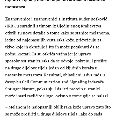
metastaza
Z
nanstvenice i znanstvenici s Instituta Ruđer Bošković
(IRB), u suradnji s timom iz Ujedinjenog Kraljevstva,
otkrili su nove detalje o tome kako se stanice melanoma,
jedne od najopasnijih vrsta raka kože, pričvršćuju za
tkivo koje ih okružuje i što ih može potaknuti da se
počnu kretati. Ta su otkrića važna jer je upravo
sposobnost stanica raka da se odvoje, pokrenu i prošire
na druge dijelove tijela jedan od ključnih koraka u
nastanku metastaza. Rezultati, objavljeni u dva rada u
časopisu Cell Communication and Signaling izdavača
Springer Nature, pokazuju i da isti protein u stanici
može imati različite uloge, ovisno o tome gdje se nalazi.
– Melanom je najopasniji oblik raka kože upravo zato što
se može proširiti u druge dijelove tijela. Iako do sada