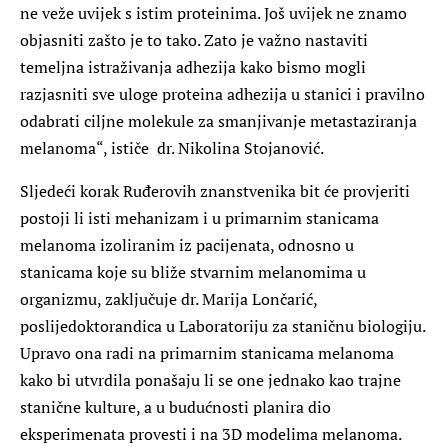
ne veže uvijek s istim proteinima. Još uvijek ne znamo
objasniti zašto je to tako. Zato je važno nastaviti
temeljna istraživanja adhezija kako bismo mogli
razjasniti sve uloge proteina adhezija u stanici i pravilno
odabrati ciljne molekule za smanjivanje metastaziranja
melanoma“, ističe dr.
Nikolina Stojanović
.
Sljedeći korak Ruđerovih znanstvenika bit će provjeriti
postoji li isti mehanizam i u primarnim stanicama
melanoma izoliranim iz pacijenata, odnosno u
stanicama koje su bliže stvarnim melanomima u
organizmu, zaključuje dr.
Marija Lončarić
,
poslijedoktorandica u Laboratoriju za staničnu biologiju.
Upravo ona radi na primarnim stanicama melanoma
kako bi utvrdila ponašaju li se one jednako kao trajne
stanične kulture, a u budućnosti planira dio
eksperimenata provesti i na 3D modelima melanoma.