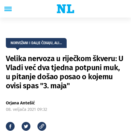
NORVEŽANI I DALJE ČEKAJU, ALI...
Velika nervoza u riječkom škveru: U
Vladi već dva tjedna potpuni muk,
u pitanje došao posao o kojemu
ovisi spas "3. maja"
Orjana Antešić
08. veljača 2021 09:32