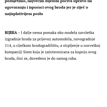
podsjetimo, najvećim dijelom počiva upravo na
ugovaranju i isporuci ovog broda jer je riječ o
najisplativijem poslu
RIJEKA
– I dalje nema pomaka oko modela završetka
izgradnje broda za prijevoz automobila, novogradnje
514, u riječkom brodogradilištu, a strpljenje u norveškoj
kompaniji Siem koja je zainteresirana za kupnju ovog
broda, čini se, dovedeno je do samog ruba.