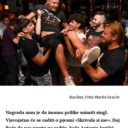
Racibor, Foto: Marko Gracin
Nagrada nam je da imamo prilike snimiti singl.
Vjerojatno će se raditi o pjesmi »Skrivala si me«. Daj
Bože da nas zavrte na radiju, kaže Antonio Juričić