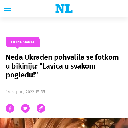
LJETNA STANKA
Neda Ukraden pohvalila se fotkom
u bikiniju: "Lavica u svakom
pogledu!"
14. srpanj 2022 15:55