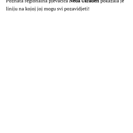
Poznata regionalna pjevačica
Neda Ukraden
pokazala je
liniju na kojoj joj mogu svi pozavidjeti!