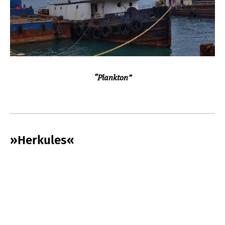
“Plankton”
»Herkules«