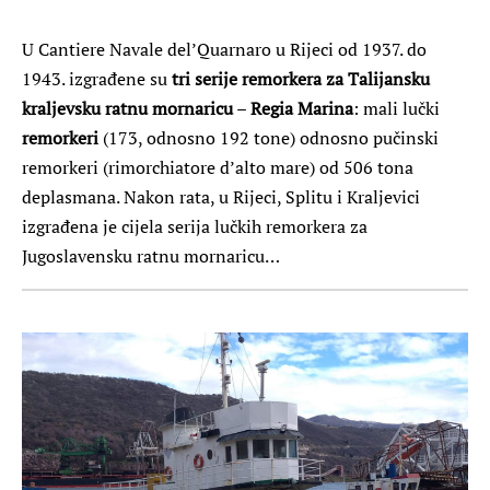
U Cantiere Navale del’Quarnaro u Rijeci od 1937. do
1943. izgrađene su
tri serije remorkera za Talijansku
kraljevsku ratnu mornaricu
–
Regia
Marina
: mali lučki
remorkeri
(173, odnosno 192 tone) odnosno pučinski
remorkeri (rimorchiatore d’alto mare) od 506 tona
deplasmana. Nakon rata, u Rijeci, Splitu i Kraljevici
izgrađena je cijela serija lučkih remorkera za
Jugoslavensku ratnu mornaricu…