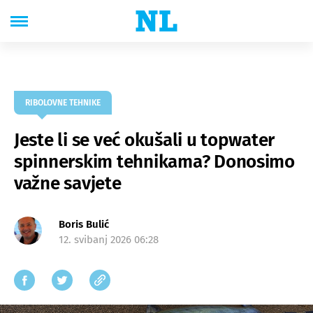
RIBOLOVNE TEHNIKE
Jeste li se već okušali u topwater
spinnerskim tehnikama? Donosimo
važne savjete
Boris Bulić
12. svibanj 2026 06:28