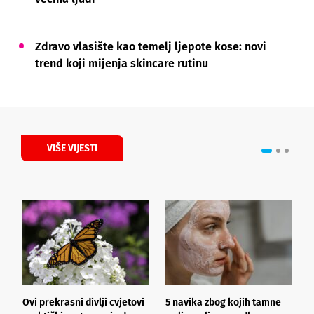
Zdravo vlasište kao temelj ljepote kose: novi
trend koji mijenja skincare rutinu
VIŠE VIJESTI
Ovi prekrasni divlji cvjetovi
5 navika zbog kojih tamne
K