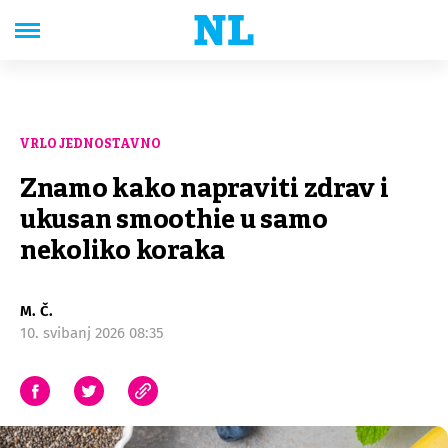
VRLO JEDNOSTAVNO
Znamo kako napraviti zdrav i
ukusan smoothie u samo
nekoliko koraka
M. Č.
10. svibanj 2026 08:35