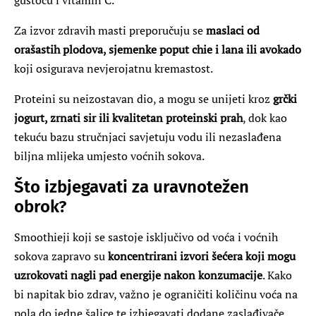
Za izvor zdravih masti preporučuju se
maslaci od
orašastih plodova, sjemenke poput chie i lana ili avokado
koji osigurava nevjerojatnu kremastost.
Proteini su neizostavan dio, a mogu se unijeti kroz
grčki
jogurt, zrnati sir ili kvalitetan proteinski prah
, dok kao
tekuću bazu stručnjaci savjetuju vodu ili nezaslađena
biljna mlijeka umjesto voćnih sokova.
Što izbjegavati za uravnotežen
obrok?
Smoothieji koji se sastoje isključivo od voća i voćnih
sokova zapravo su
koncentrirani izvori šećera koji mogu
uzrokovati nagli pad energije nakon konzumacije
. Kako
bi napitak bio zdrav, važno je ograničiti količinu voća na
pola do jedne šalice te izbjegavati dodane zaslađivače