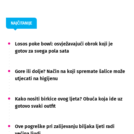
NAJČITANIJE
Losos poke bowl: osvježavajući obrok koji je
gotov za svega pola sata
Gore ili dolje? Način na koji spremate šalice može
utjecati na higijenu
Kako nositi birkice ovog ljeta? Obuća koja ide uz
gotovo svaki outfit
Ove pogreške pri zalijevanju biljaka ljeti radi
većina ljudi