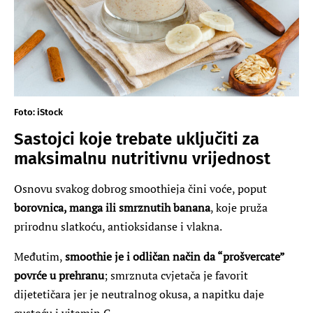
Foto: iStock
Sastojci koje trebate uključiti za
maksimalnu nutritivnu vrijednost
Osnovu svakog dobrog smoothieja čini voće, poput
borovnica, manga ili smrznutih banana
, koje pruža
prirodnu slatkoću, antioksidanse i vlakna.
Međutim,
smoothie je i odličan način da “prošvercate”
povrće u prehranu
; smrznuta cvjetača je favorit
dijetetičara jer je neutralnog okusa, a napitku daje
gustoću i vitamin C.