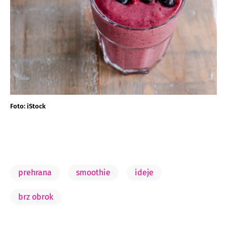
Foto: iStock
prehrana
smoothie
ideje
brz obrok