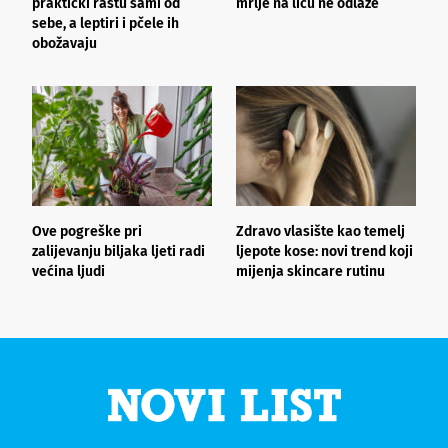
praktički rastu sami od
mrlje na licu ne odlaze
p
sebe, a leptiri i pčele ih
obožavaju
Ove pogreške pri
Zdravo vlasište kao temelj
3
zalijevanju biljaka ljeti radi
ljepote kose: novi trend koji
i
većina ljudi
mijenja skincare rutinu
h