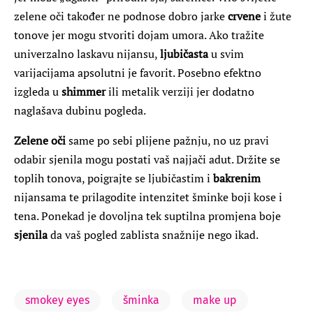
zelene oči također ne podnose dobro jarke
crvene
i žute
tonove jer mogu stvoriti dojam umora. Ako tražite
univerzalno laskavu nijansu,
ljubičasta
u svim
varijacijama apsolutni je favorit. Posebno efektno
izgleda u
shimmer
ili metalik verziji jer dodatno
naglašava dubinu pogleda.
Zelene oči
same po sebi plijene pažnju, no uz pravi
odabir sjenila mogu postati vaš najjači adut. Držite se
toplih tonova, poigrajte se ljubičastim i
bakrenim
nijansama te prilagodite intenzitet šminke boji kose i
tena. Ponekad je dovoljna tek suptilna promjena boje
sjenila
da vaš pogled zablista snažnije nego ikad.
smokey eyes
šminka
make up