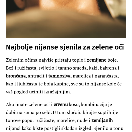
Najbolje nijanse sjenila za zelene oči
Zelenim očima najviše pristaju tople i
zemljane
boje.
Bež i ružičasta, svijetlo i tamno smeđa, kaki, bakrena i
brončana
, antracit i
tamnosiva
, marelica i narančasta,
kao i ljubičasta te boja kupine, sve su to nijanse koje će
vaš pogled učiniti izražajnijim.
Ako imate zelene oči i
crvenu
kosu, kombinacija je
dobitna sama po sebi. U tom slučaju birajte suptilnije
tonove poput ružičaste, marelice, nude i
zemljanih
nijansi kako biste postigli skladan izgled. Sjenilo u tonu