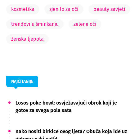
kozmetika
sjenilo za oči
beauty savjeti
trendovi u šminkanju
zelene oči
ženska ljepota
NAJČITANIJE
Losos poke bowl: osvježavajući obrok koji je
gotov za svega pola sata
Kako nositi birkice ovog ljeta? Obuća koja ide uz
gotovo svaki outfit