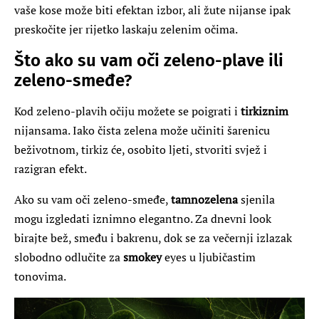
vaše kose može biti efektan izbor, ali žute nijanse ipak
preskočite jer rijetko laskaju zelenim očima.
Što ako su vam oči zeleno-plave ili
zeleno-smeđe?
Kod zeleno-plavih očiju možete se poigrati i
tirkiznim
nijansama. Iako čista zelena može učiniti šarenicu
beživotnom, tirkiz će, osobito ljeti, stvoriti svjež i
razigran efekt.
Ako su vam oči zeleno-smeđe,
tamnozelena
sjenila
mogu izgledati iznimno elegantno. Za dnevni look
birajte bež, smeđu i bakrenu, dok se za večernji izlazak
slobodno odlučite za
smokey
eyes u ljubičastim
tonovima.