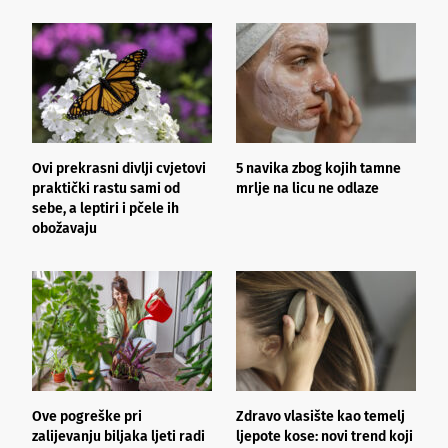
Ovi prekrasni divlji cvjetovi
5 navika zbog kojih tamne
K
praktički rastu sami od
mrlje na licu ne odlaze
p
sebe, a leptiri i pčele ih
obožavaju
Ove pogreške pri
Zdravo vlasište kao temelj
3
zalijevanju biljaka ljeti radi
ljepote kose: novi trend koji
i