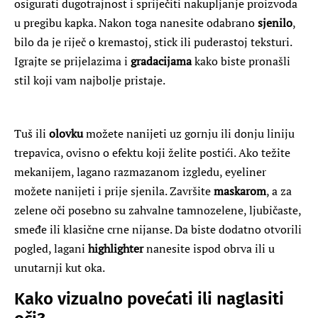
osigurati dugotrajnost i spriječiti nakupljanje proizvoda
u pregibu kapka. Nakon toga nanesite odabrano
sjenilo
,
bilo da je riječ o kremastoj, stick ili puderastoj teksturi.
Igrajte se prijelazima i
gradacijama
kako biste pronašli
stil koji vam najbolje pristaje.
Tuš ili
olovku
možete nanijeti uz gornju ili donju liniju
trepavica, ovisno o efektu koji želite postići. Ako težite
mekanijem, lagano razmazanom izgledu, eyeliner
možete nanijeti i prije sjenila. Završite
maskarom
, a za
zelene oči posebno su zahvalne tamnozelene, ljubičaste,
smeđe ili klasične crne nijanse. Da biste dodatno otvorili
pogled, lagani
highlighter
nanesite ispod obrva ili u
unutarnji kut oka.
Kako vizualno povećati ili naglasiti