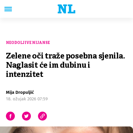
NEODOLJIVE NIJANSE
Zelene oči traže posebna sjenila.
Naglasit će im dubinu i
intenzitet
Mija Dropuljić
18. ožujak 2026 07:59