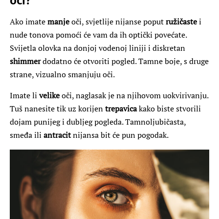
oči?
Ako imate
manje
oči, svjetlije nijanse poput
ružičaste
i
nude tonova pomoći će vam da ih optički povećate.
Svijetla olovka na donjoj vodenoj liniji i diskretan
shimmer
dodatno će otvoriti pogled. Tamne boje, s druge
strane, vizualno smanjuju oči.
Imate li
velike
oči, naglasak je na njihovom uokvirivanju.
Tuš nanesite tik uz korijen
trepavica
kako biste stvorili
dojam punijeg i dubljeg pogleda. Tamnoljubičasta,
smeđa ili
antracit
nijansa bit će pun pogodak.