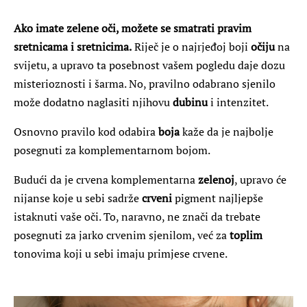
Ako imate zelene oči, možete se smatrati pravim
sretnicama i sretnicima.
Riječ je o najrjeđoj boji
očiju
na
svijetu, a upravo ta posebnost vašem pogledu daje dozu
misterioznosti i šarma. No, pravilno odabrano sjenilo
može dodatno naglasiti njihovu
dubinu
i intenzitet.
Osnovno pravilo kod odabira
boja
kaže da je najbolje
posegnuti za komplementarnom bojom.
Budući da je crvena komplementarna
zelenoj
, upravo će
nijanse koje u sebi sadrže
crveni
pigment najljepše
istaknuti vaše oči. To, naravno, ne znači da trebate
posegnuti za jarko crvenim sjenilom, već za
toplim
tonovima koji u sebi imaju primjese crvene.