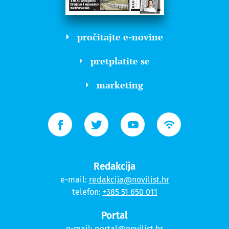
pročitajte e-novine
pretplatite se
marketing
Redakcija
e-mail:
redakcija@novilist.hr
telefon:
+385 51 650 011
Portal
e-mail:
portal@novilist.hr