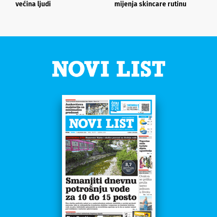
većina ljudi
mijenja skincare rutinu
h