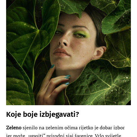
Koje boje izbjegavati?
Zeleno
sjenilo na zelenim očima rijetko je dobar izbor
jer može „ugasiti“ prirodni sjaj šarenice. Vrlo svijetle