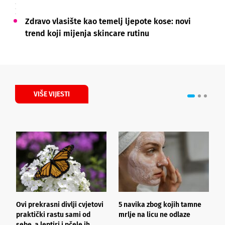
Zdravo vlasište kao temelj ljepote kose: novi
trend koji mijenja skincare rutinu
VIŠE VIJESTI
Ovi prekrasni divlji cvjetovi
5 navika zbog kojih tamne
K
praktički rastu sami od
mrlje na licu ne odlaze
p
sebe, a leptiri i pčele ih