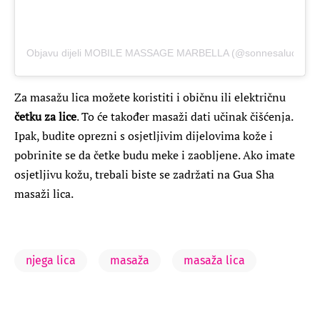
Objavu dijeli MOBILE MASSAGE MARBELLA (@sonnesalud)
Za masažu lica možete koristiti i običnu ili električnu
četku za lice
. To će također masaži dati učinak čišćenja.
Ipak, budite oprezni s osjetljivim dijelovima kože i
pobrinite se da četke budu meke i zaobljene. Ako imate
osjetljivu kožu, trebali biste se zadržati na Gua Sha
masaži lica.
njega lica
masaža
masaža lica