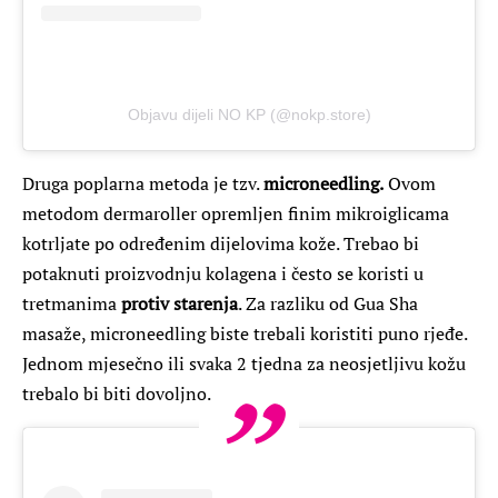
Objavu dijeli NO KP (@nokp.store)
Druga poplarna metoda je tzv.
microneedling.
Ovom
metodom dermaroller opremljen finim mikroiglicama
kotrljate po određenim dijelovima kože. Trebao bi
potaknuti proizvodnju kolagena i često se koristi u
tretmanima
protiv starenja
. Za razliku od Gua Sha
masaže, microneedling biste trebali koristiti puno rjeđe.
Jednom mjesečno ili svaka 2 tjedna za neosjetljivu kožu
trebalo bi biti dovoljno.