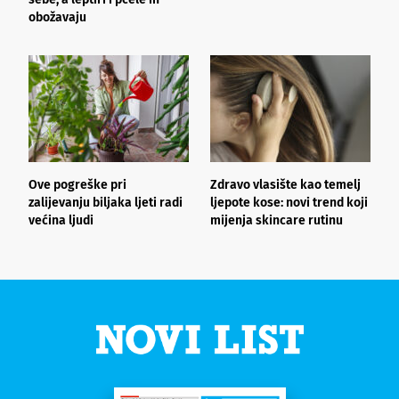
obožavaju
Ove pogreške pri
Zdravo vlasište kao temelj
3
zalijevanju biljaka ljeti radi
ljepote kose: novi trend koji
i
većina ljudi
mijenja skincare rutinu
h