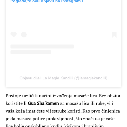
Pogledajte ovu objavu na Instagramu.
Objavu dijeli La Magie Kandilli (@lamagiekandilli)
Postoje različiti načini izvođenja masaže lica. Bez obzira
koristite li
Gua Sha kamen
za masažu lica ili ruke, vi i
vaša koža imat ćete višestruke koristi. Kao prvo činjenica
je da masaža potiče prokrvljenost, što znači da je vaše
lice bolje opskrbljeno krvlju, kisikom i hranjivim