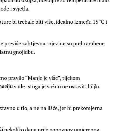
stopada do ožujka, dovoljne su temperature malo
ode i svjetla.
re bi trebale biti više, idealno između 15°C i
nije previše zahtjevna: njezine su prehrambene
atnu gnojidbu.
tno pravilo “Manje je više”, tijekom
naciju
vode: stoga je važno ne ostaviti biljku
zravno u tlo, a ne na lišće, jer bi prekomjerna
ši
nekoliko dana prije ponovnog umjerenog