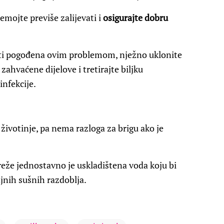
nemojte previše zalijevati i
osigurajte dobru
biti pogođena ovim problemom, nježno uklonite
zahvaćene dijelove i tretirajte biljku
nfekcije.
 životinje, pa nema razloga za brigu ako je
reže jednostavno je uskladištena voda koju bi
ajnih sušnih razdoblja.