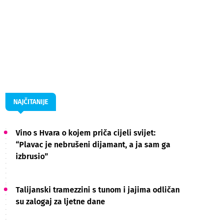
NAJČITANIJE
Vino s Hvara o kojem priča cijeli svijet:
“Plavac je nebrušeni dijamant, a ja sam ga
izbrusio”
Talijanski tramezzini s tunom i jajima odličan
su zalogaj za ljetne dane