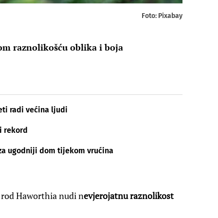
Foto: Pixabay
jom raznolikošću oblika i boja
ti radi većina ljudi
i rekord
za ugodniji dom tijekom vrućina
 rod Haworthia nudi n
evjerojatnu raznolikost