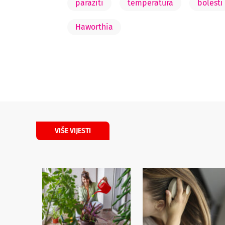
paraziti
temperatura
bolesti
Haworthia
VIŠE VIJESTI