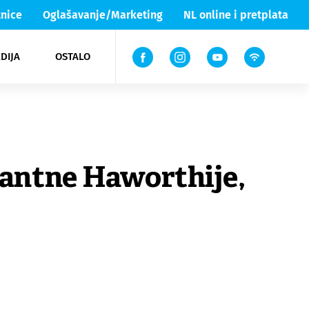
nice
Oglašavanje/Marketing
NL online i pretplata
DIJA
OSTALO
ar
ortovi
 List TV
entari
elgood
Lika & Senj
inantne Haworthije,