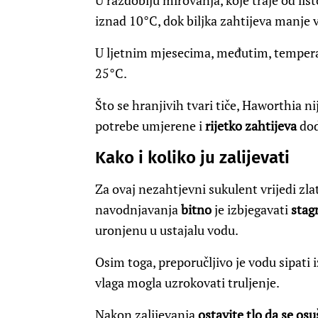
U razdoblju mirovanja, koje traje od li
iznad 10°C, dok biljka zahtijeva manje v
U ljetnim mjesecima, međutim, temperatu
25°C.
Što se hranjivih tvari tiče, Haworthia 
potrebe umjerene i
rijetko zahtijeva
dod
Kako i koliko ju zalijevati
Za ovaj nezahtjevni sukulent vrijedi zla
navodnjavanja
bitno
je izbjegavati
stag
uronjenu u ustajalu vodu.
Osim toga, preporučljivo je vodu sipati i
vlaga mogla uzrokovati truljenje.
Nakon zalijevanja
ostavite tlo da se osu