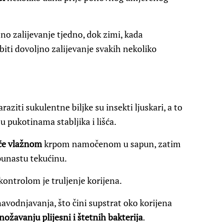
šno zalijevanje tjedno, dok zimi, kada
iti dovoljno zalijevanje svakih nekoliko
aziti sukulentne biljke su insekti ljuskari, a to
e u pukotinama stabljika i lišća.
šće vlažnom
krpom namočenom u sapun, zatim
apunastu tekućinu.
kontrolom je truljenje korijena.
navodnjavanja, što čini supstrat oko korijena
ožavanju plijesni i štetnih bakterija
.