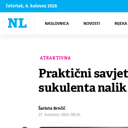
četvrtak, 6. kolovoz 2026
NASLOVNICA
NOVOSTI
RIJEKA
Rijeka
Kultura
Opatija
Hrvatsk
Moda
NK Rije
Sh
ATRAKTIVNA
Praktični savjet
sukulenta nalik 
Šarlota Brnčić
27. kolovoz 2024 08:24