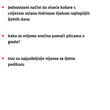
Jednostavni načini da viseće košare s
cvijećem ostanu hidrirane tijekom najtoplijih
ljetnih dana
Kako za vrijeme vrućina pomoći pticama u
gradu?
Ovo su najpoželjnije nijanse za ljetnu
pedikuru