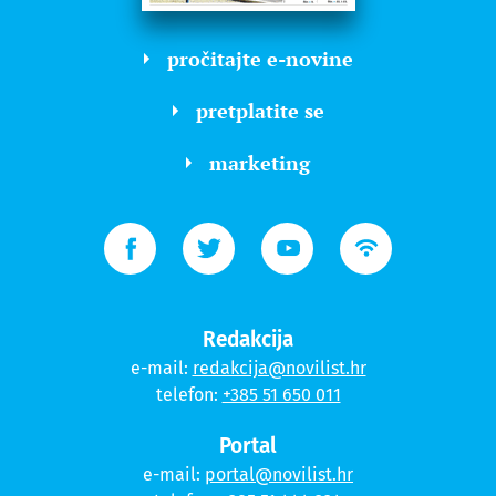
pročitajte e-novine
pretplatite se
marketing
Redakcija
e-mail:
redakcija@novilist.hr
telefon:
+385 51 650 011
Portal
e-mail:
portal@novilist.hr