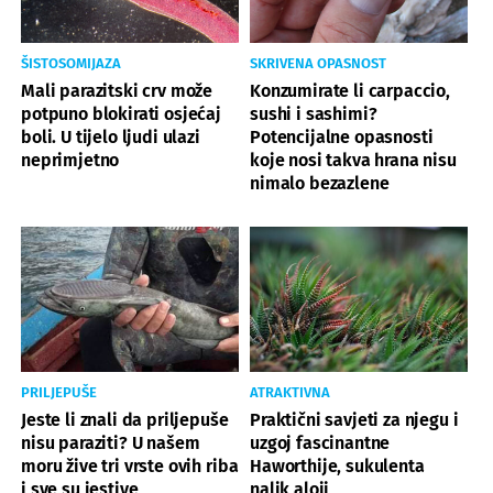
ŠISTOSOMIJAZA
SKRIVENA OPASNOST
Mali parazitski crv može
Konzumirate li carpaccio,
potpuno blokirati osjećaj
sushi i sashimi?
boli. U tijelo ljudi ulazi
Potencijalne opasnosti
neprimjetno
koje nosi takva hrana nisu
nimalo bezazlene
PRILJEPUŠE
ATRAKTIVNA
Jeste li znali da priljepuše
Praktični savjeti za njegu i
nisu paraziti? U našem
uzgoj fascinantne
moru žive tri vrste ovih riba
Haworthije, sukulenta
i sve su jestive
nalik aloji