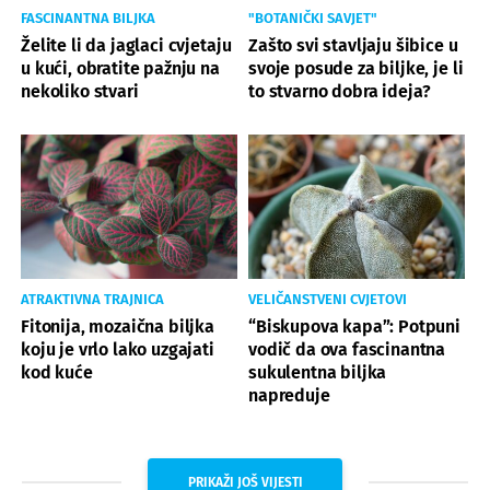
FASCINANTNA BILJKA
"BOTANIČKI SAVJET"
Želite li da jaglaci cvjetaju
Zašto svi stavljaju šibice u
u kući, obratite pažnju na
svoje posude za biljke, je li
nekoliko stvari
to stvarno dobra ideja?
ATRAKTIVNA TRAJNICA
VELIČANSTVENI CVJETOVI
Fitonija, mozaična biljka
“Biskupova kapa”: Potpuni
koju je vrlo lako uzgajati
vodič da ova fascinantna
kod kuće
sukulentna biljka
napreduje
PRIKAŽI JOŠ VIJESTI