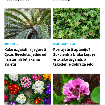
ŽIVI FOSIL
ULJEPŠAVAJUĆA
Kako uzgajati i njegovati
Poznajete li apteniju?
Cycas Revoluta: jednu od
Sukulentna biljka koju je
najstarijih biljaka na
vrlo lako uzgajati, a
svijetu
također je dobra za jelo