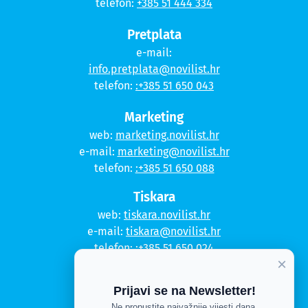
telefon:
+385 51 444 334
Pretplata
e-mail:
info.pretplata@novilist.hr
telefon:
:+385 51 650 043
Marketing
web:
marketing.novilist.hr
e-mail:
marketing@novilist.hr
telefon:
:+385 51 650 088
Tiskara
web:
tiskara.novilist.hr
e-mail:
tiskara@novilist.hr
telefon:
:+385 51 650 024
×
Copyright © 2020. Novi list
Prijavi se na Newsletter!
Ne propustite najvažnije vijesti dana.