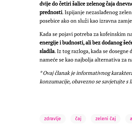
dvije do četiri šalice zelenog čaja dne
prednosti
. Ispijanje nezaslađenog zele
posebice ako on služi kao izravna zamje
Kada se pojavi potreba za kofeinskim n
energije i budnosti, ali bez dodanog šeć
sladila
. Iz tog razloga, kada se dosegne 
nameće se kao najbolja alternativa za 
* Ovaj članak je informativnog karaktera 
konzumacije, obavezno se savjetujte s 
zdravlje
čaj
zeleni čaj