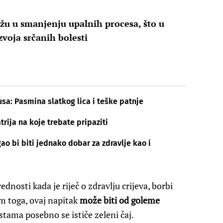
žu u smanjenju upalnih procesa, što u
zvoja srčanih bolesti
usa: Pasmina slatkog lica i teške patnje
rija na koje trebate pripaziti
ao bi biti jednako dobar za zdravlje kao i
dnosti kada je riječ o zdravlju crijeva, borbi
im toga, ovaj napitak
može biti od goleme
stama posebno se ističe zeleni čaj.