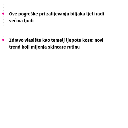
Ove pogreške pri zalijevanju biljaka ljeti radi
većina ljudi
Zdravo vlasište kao temelj ljepote kose: novi
trend koji mijenja skincare rutinu