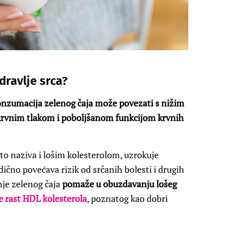
dravlje srca?
nzumacija zelenog čaja može povezati s nižim
krvnim tlakom i poboljšanom funkcijom krvnih
sto naziva i lošim kolesterolom, uzrokuje
dično povećava rizik od srčanih bolesti i drugih
nje zelenog čaja
pomaže u obuzdavanju lošeg
e rast HDL kolesterola
, poznatog kao dobri