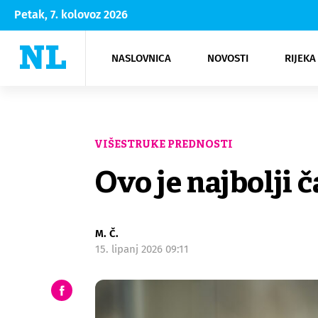
Petak, 7. kolovoz 2026
NASLOVNICA
NOVOSTI
RIJEKA
Rijeka
Kultura
Opatija
Hrvatsk
Moda
NK Rije
Sh
VIŠESTRUKE PREDNOSTI
Ovo je najbolji č
M. Č.
15. lipanj 2026 09:11