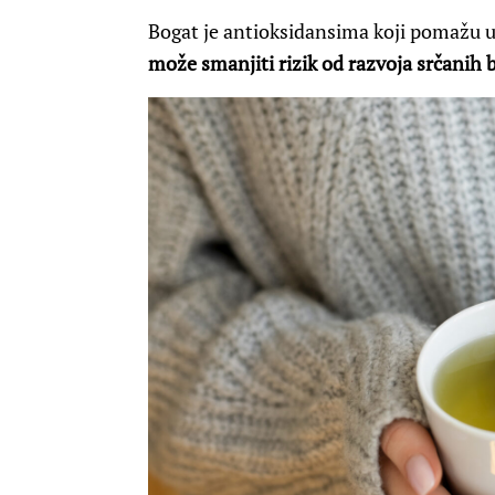
Bogat je antioksidansima koji pomažu u
može smanjiti rizik od razvoja srčanih b