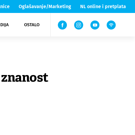
nice
Oglašavanje/Marketing
NL online i pretplata
DIJA
OSTALO
ar
ortovi
 List TV
entari
elgood
Lika & Senj
e znanost