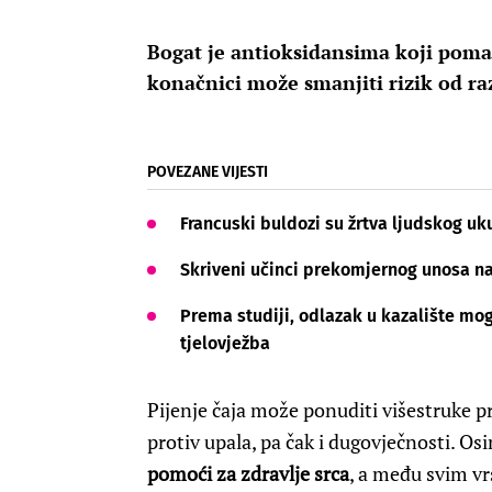
Bogat je antioksidansima koji poma
konačnici može smanjiti rizik od ra
POVEZANE VIJESTI
Francuski buldozi su žrtva ljudskog uk
Skriveni učinci prekomjernog unosa nat
Prema studiji, odlazak u kazalište mog
tjelovježba
Pijenje čaja može ponuditi višestruke pre
protiv upala, pa čak i dugovječnosti. Os
pomoći za zdravlje srca
, a među svim vr