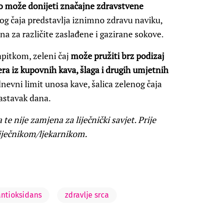
vno može donijeti značajne zdravstvene
nog čaja predstavlja iznimno zdravu naviku,
na za različite zaslađene i gazirane sokove.
apitkom, zeleni čaj
može pružiti brz podizaj
era iz kupovnih kava, šlaga i drugih umjetnih
dnevni limit unosa kave, šalica zelenog čaja
nastavak dana.
te nije zamjena za liječnički savjet. Prije
liječnikom/ljekarnikom.
antioksidans
zdravlje srca