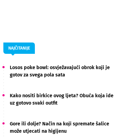
NAJČITANIJE
Losos poke bowl: osvježavajući obrok koji je
gotov za svega pola sata
Kako nositi birkice ovog ljeta? Obuća koja ide
uz gotovo svaki outfit
Gore ili dolje? Način na koji spremate šalice
može utjecati na higijenu