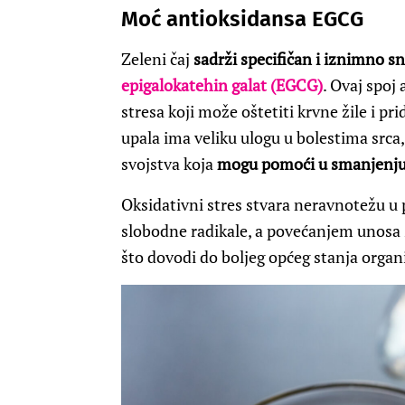
Moć antioksidansa EGCG
Zeleni čaj
sadrži specifičan i iznimno 
epigalokatehin galat (EGCG)
. Ovaj spoj
stresa koji može oštetiti krvne žile i pr
upala ima veliku ulogu u bolestima srca
svojstva koja
mogu pomoći u smanjenju
Oksidativni stres stvara neravnotežu u p
slobodne radikale, a povećanjem unosa 
što dovodi do boljeg općeg stanja orga