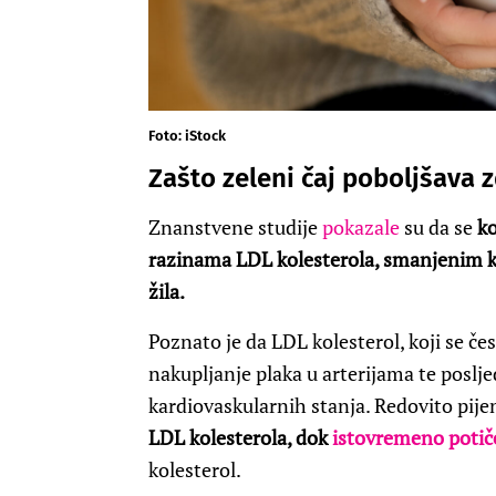
Foto: iStock
Zašto zeleni čaj poboljšava z
Znanstvene studije
pokazale
su da se
ko
razinama LDL kolesterola, smanjenim 
žila.
Poznato je da LDL kolesterol, koji se če
nakupljanje plaka u arterijama te poslje
kardiovaskularnih stanja. Redovito pije
LDL kolesterola, dok
istovremeno potič
kolesterol.