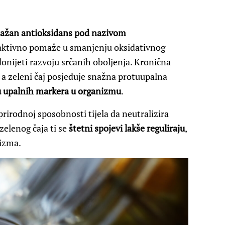
snažan antioksidans pod nazivom
 aktivno pomaže u smanjenju oksidativnog
idonijeti razvoju srčanih oboljenja. Kronična
, a zeleni čaj posjeduje snažna protuupalna
 upalnih markera u organizmu
.
rirodnoj sposobnosti tijela da neutralizira
zelenog čaja ti se
štetni spojevi lakše reguliraju
,
nizma.